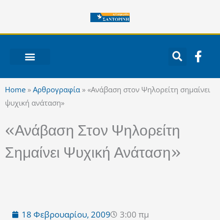
Μετάβαση
στο
περιεχόμενο
F
a
c
ΝΟΤΙΟ ΑΙΓΑΙΟ
e
Home
»
Αρθρογραφία
»
«Ανάβαση στον Ψηλορείτη σημαίνει
b
ψυχική ανάταση»
o
o
«Ανάβαση Στον Ψηλορείτη
k
-
Σημαίνει Ψυχική Ανάταση»
f
18 Φεβρουαρίου, 2009
3:00 πμ