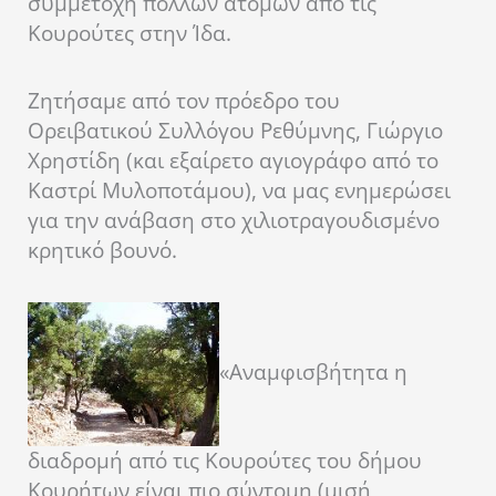
συμμετοχή πολλών ατόμων από τις
Κουρούτες στην Ίδα.
Ζητήσαμε από τον πρόεδρο του
Ορειβατικού Συλλόγου Ρεθύμνης, Γιώργιο
Χρηστίδη (και εξαίρετο αγιογράφο από το
Καστρί Μυλοποτάμου), να μας ενημερώσει
για την ανάβαση στο χιλιοτραγουδισμένο
κρητικό βουνό.
«Αναμφισβήτητα η
διαδρομή από τις Κουρούτες του δήμου
Κουρήτων είναι πιο σύντομη (μισή