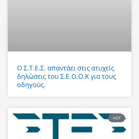
Ο Σ.Τ.Ε.Σ. απαντάει στις ατυχείς
δηλώσεις του Σ.Ε.Ο.Ο.Κ για τους
οδηγούς.
HOT