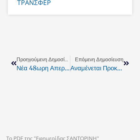
ΤΡΑΝΣΦΕΡ
Prev
Next
Προηγούμενη Δημοσίευση
Επόμενη Δημοσίευση
Νέα 48ωρη Απεργία – Συμβολικός Αποκλεισμός Της Εφημερίας Σε Νοσοκομεία 5 Πόλεων ( Και Στο Ηράκλειο)
Αναμένεται Προκήρυξη Των Προγραμμάτων Νεανικής & Γυναικείας Επιχειρηματικότητας
To PDF της "Εφημερίδας ΣΑΝΤΟΡΙΝΗ"