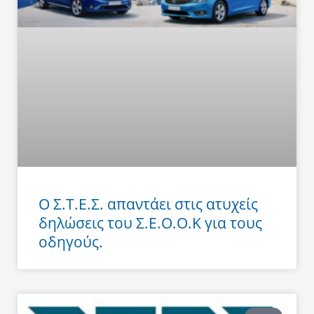
Ο Σ.Τ.Ε.Σ. απαντάει στις ατυχείς
δηλώσεις του Σ.Ε.Ο.Ο.Κ για τους
οδηγούς.