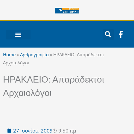
Μετάβαση
στο
περιεχόμενο
F
a
c
ΝΟΤΙΟ ΑΙΓΑΙΟ
e
Home
»
Αρθρογραφία
»
ΗΡΑΚΛΕΙΟ: Απαράδεκτοι
b
Αρχαιολόγοι
o
o
ΗΡΑΚΛΕΙΟ: Απαράδεκτοι
k
-
Αρχαιολόγοι
f
27 Ιουνίου, 2009
9:50 πμ