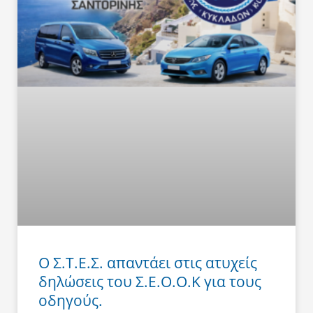
Ο Σ.Τ.Ε.Σ. απαντάει στις ατυχείς
δηλώσεις του Σ.Ε.Ο.Ο.Κ για τους
οδηγούς.