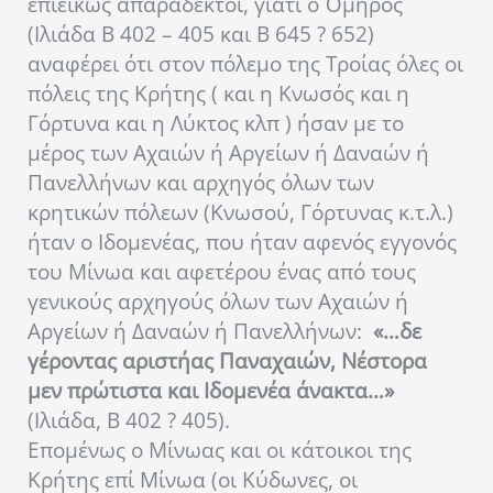
επιεικώς απαράδεκτοι, γιατί ο Όμηρος
(Ιλιάδα Β 402 – 405 και Β 645 ? 652)
αναφέρει ότι στον πόλεμο της Τροίας όλες οι
πόλεις της Κρήτης ( και η Κνωσός και η
Γόρτυνα και η Λύκτος κλπ ) ήσαν με το
μέρος των Αχαιών ή Αργείων ή Δαναών ή
Πανελλήνων και αρχηγός όλων των
κρητικών πόλεων (Κνωσού, Γόρτυνας κ.τ.λ.)
ήταν ο Ιδομενέας, που ήταν αφενός εγγονός
του Μίνωα και αφετέρου ένας από τους
γενικούς αρχηγούς όλων των Αχαιών ή
Αργείων ή Δαναών ή Πανελλήνων:
«…δε
γέροντας αριστήας Παναχαιών, Νέστορα
μεν πρώτιστα και Ιδομενέα άνακτα…»
(Ιλιάδα, Β 402 ? 405).
Επομένως ο Μίνωας και οι κάτοικοι της
Κρήτης επί Μίνωα (οι Κύδωνες, οι