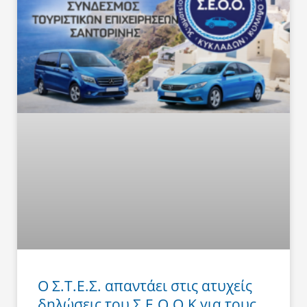
Ο Σ.Τ.Ε.Σ. απαντάει στις ατυχείς
δηλώσεις του Σ.Ε.Ο.Ο.Κ για τους