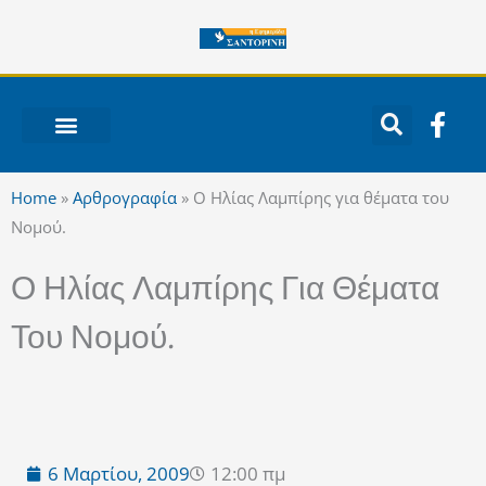
Μετάβαση
στο
περιεχόμενο
F
a
c
ΝΟΤΙΟ ΑΙΓΑΙΟ
e
Home
»
Αρθρογραφία
»
Ο Ηλίας Λαμπίρης για θέματα του
b
Νομού.
o
o
Ο Ηλίας Λαμπίρης Για Θέματα
k
-
Του Νομού.
f
6 Μαρτίου, 2009
12:00 πμ