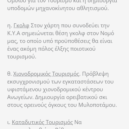
Ομίλου για τον Τουρισμό και η δημιουργία
υποδομών μηχαν
oκίνητου αθλητισμού.
η.
Γκολφ
Στον χάρτη που συνοδεύει την
Κ.Υ.Α σημειώνεται θέση γκολφ στον Νομό
μας, το οποίο υπό προϋποθέσεις θα είναι
ένας ακόμη πόλος έλξης ποιοτικού
τουρισμού.
θ.
Χιονοδρομικός Τουρισμός
.
Πρόβλεψη
εκσυγχρονισμού των εγκαταστάσεων του
υφιστάμενου χιονοδρομικού κέντρου
Ανωγείων. Δημιουργία ορειβατικού σκι
στους ορεινούς όγκους του Μυλοποτάμου.
ι.
Καταδυτικός Τουρισμός
Να