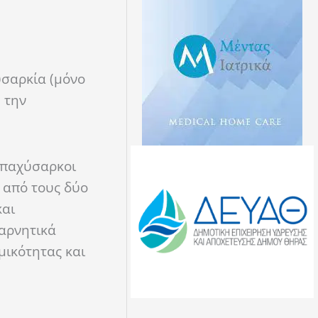
υσαρκία (μόνο
 την
ι παχύσαρκοι
ς από τους δύο
και
 αρνητικά
μικότητας και