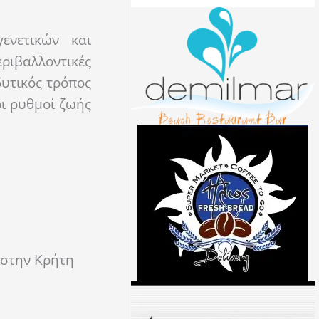
ενετικών και
εριβαλλοντικές
δυτικός τρόπος
οι ρυθμοί ζωής
 στην Κρήτη