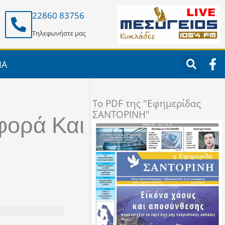
22860 83756
Τηλεφωνήστε μας
F
ΙΑ
a
c
e
To PDF της "Εφημερίδας
b
ΣΑΝΤΟΡΙΝΗ"
o
φορά Και
o
k
-
f