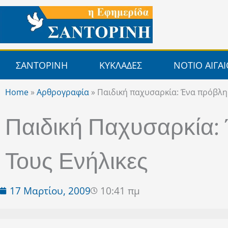
Μετάβαση
στο
περιεχόμενο
ΣΑΝΤΟΡΙΝΗ
ΚΥΚΛΑΔΕΣ
ΝΟΤΙΟ ΑΙΓΑ
Home
»
Αρθρογραφία
»
Παιδική παχυσαρκία: Ένα πρόβλη
Παιδική Παχυσαρκία:
Τους Ενήλικες
17 Μαρτίου, 2009
10:41 πμ