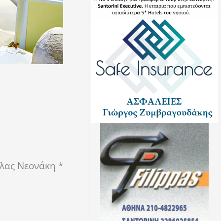
λας Νεονάκη *