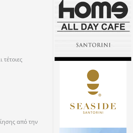
ι τέτοιες
οίησης από την