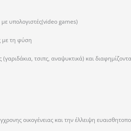
 με υπολογιστές(video games)
ς με τη φύση
 (γαριδάκια, τσιπς, αναψυκτικά) και διαφημίζοντα
ύγχρονης οικογένειας και την έλλειψη ευαισθητοπ