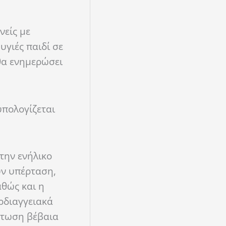
νείς με
υγιές παιδί σε
 θα ενημερώσει
υπολογίζεται
την ενήλικο
υν υπέρταση,
αθώς και η
ρδιαγγειακά
πτωση βέβαια