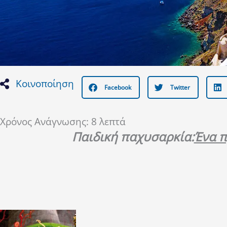
Κοινοποίηση
Facebook
Twitter
Χρόνος Ανάγνωσης:
8
λεπτά
Παιδική παχυσαρκία:
Ένα π