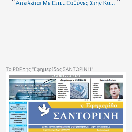
Απειλείται Με Επιστράτευση Η Απεργία Των Ναυτικών
Ευθύνες Στην Κυβέρνηση Επέρριψε Ο Πλακιωτάκης Σχετικά Με Την Απεργία Της ΠΝΟ
To PDF της "Εφημερίδας ΣΑΝΤΟΡΙΝΗ"