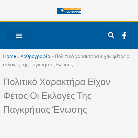
Μετάβαση
στο
περιεχόμενο
F
a
c
ΝΟΤΙΟ ΑΙΓΑΙΟ
e
Home
»
Αρθρογραφία
»
Πολιτικό χαρακτήρα είχαν φέτος οι
b
εκλογές της Παγκρήτιας Ένωσης
o
o
Πολιτικό Χαρακτήρα Είχαν
k
-
Φέτος Οι Εκλογές Της
f
Παγκρήτιας Ένωσης