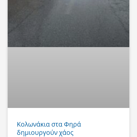
Κολωνάκια στα Φηρά
δημιουργούν χάος