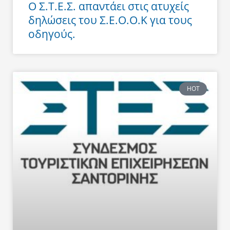
Ο Σ.Τ.Ε.Σ. απαντάει στις ατυχείς
δηλώσεις του Σ.Ε.Ο.Ο.Κ για τους
οδηγούς.
HOT