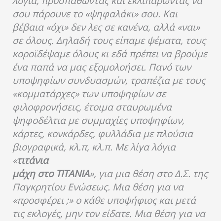
λόγια, προσπαθώντας και εκλιπαρώντας να
σου πάρουνε το «ψηφαλάκι» σου. Και
βέβαια «όχι» δεν λες σε κανένα, αλλά «ναι»
σε όλους. Δηλαδή τους είπαμε ψέματα, τους
κοροϊδέψαμε όλους κι εδά πρέπει να βρούμε
ένα παπά να μας εξομολοήσει. Πανό των
υποψηφίων συνδυασμών, τραπέζια με τους
«κομματάρχες» των υποψηφίων σε
φιλοφρονήσεις, έτοιμα σταυρωμένα
ψηφοδέλτια με συμμαχίες υποψηφίων,
κάρτες, κονκάρδες, φυλλάδια με πλούσια
βιογραφικά, κλ.π, κλ.π. Με λίγα λόγια
«
τιτάνια
μάχη στο ΤΙΤΑΝΙΑ
», για μια θέση στο Δ.Σ. της
Παγκρητίου Ενώσεως. Μια θέση για να
«προσφέρει ;» ο κάθε υποψήφιος και μετά
τις εκλογές, μην τον είδατε. Μια θέση για να