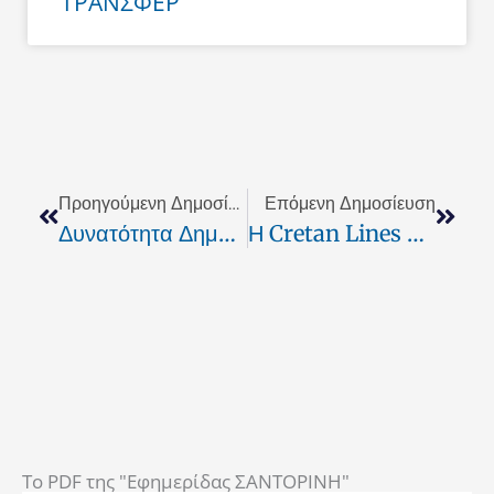
ΤΡΑΝΣΦΕΡ
Prev
Next
Προηγούμενη Δημοσίευση
Επόμενη Δημοσίευση
Δυνατότητα Δημοτικών Εσόδων Από Παρόχους Ευρυζωνικών Δικτύων
Η Cretan Lines Στην Αθήνα Για Την Ενημέρωση Των Αποδήμων Μας
To PDF της "Εφημερίδας ΣΑΝΤΟΡΙΝΗ"