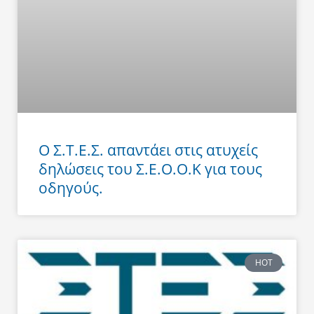
Ο Σ.Τ.Ε.Σ. απαντάει στις ατυχείς
δηλώσεις του Σ.Ε.Ο.Ο.Κ για τους
οδηγούς.
HOT