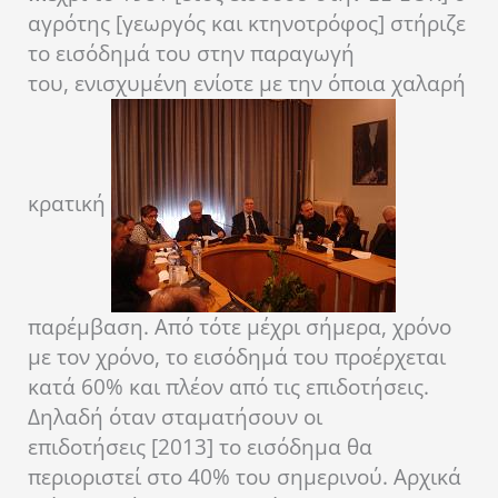
αγρότης [γεωργός και κτηνοτρόφος] στήριζε
το εισόδημά του στην παραγωγή
του, ενισχυμένη ενίοτε με την όποια χαλαρή
κρατική
παρέμβαση. Από τότε μέχρι σήμερα, χρόνο
με τον χρόνο, το εισόδημά του προέρχεται
κατά 60% και πλέον από τις επιδοτήσεις.
Δηλαδή όταν σταματήσουν οι
επιδοτήσεις [2013] το εισόδημα θα
περιοριστεί στο 40% του σημερινού. Αρχικά