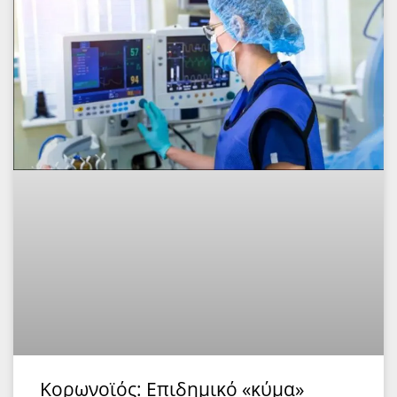
Κορωνοϊός: Επιδημικό «κύμα»