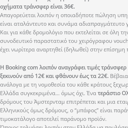
οχήματα τράνσφερ είναι 36€.
Απαγορεύεται λοιπόν η οποιαδήποτε πώληση υπηρ
είναι αταλάντευτο και συνάμα αδιαπραγμάτευτο γ
Και για κάθε δρομολόγιο που εκτελείται σε όλη τη
συνοδευτικό παραστατικό του χειρόγραφου vouche
έχει νωρίτερα αναρτηθεί (δηλωθεί) στην επίσημ
Η Booking com λοιπόν αναγράφει τιμές τράνσφερ 
ξεκινούν από 12€ και φθάνουν έως τα 22€.
Βέβαια
ανάλογα με τη νομοθεσία του κάθε κράτους ξεχωρι
Ελλάδα συγκεκριμένα… όμως όχι. Ένα
τεράστιο ΟΧ
δρόμους του Άμστερνταμ επιτρέπεται και μια ετα
Ελληνικούς όμως δρόμους, ο “μπάφος” είναι παράν
τιμοκατάλογο αποτελεί παράνομο προϊόν.
Όποιος τολμήσει λοιπόν στην Ελλάδα να πουλήσει 