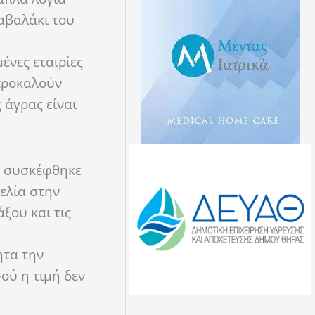
ραβαλάκι του
ένες εταιρίες
προκαλούν
 άγρας είναι
αι συσκέφθηκε
ελία στην
ξου και τις
ητα την
ού η τιμή δεν