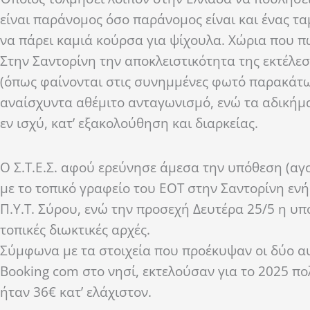
είναι παράνομος όσο παράνομος είναι και ένας τ
να πάρει καμιά κούρσα για ψίχουλα. Χώρια που πω
Στην Σαντορίνη την αποκλειστικότητα της εκτέλε
(όπως φαίνονται στις συνημμένες φωτό παρακάτω
αναίσχυντα αθέμιτο ανταγωνισμό, ενώ τα αδικήμ
εν ισχύ, κατ’ εξακολούθηση και διαρκείας.
Ο Σ.Τ.Ε.Σ. αφού ερεύνησε άμεσα την υπόθεση (αγ
με το τοπικό γραφείο του ΕΟΤ στην Σαντορίνη εν
Π.Υ.Τ. Σύρου, ενώ την προσεχή Δευτέρα 25/5 η υπό
τοπικές διωκτικές αρχές.
Σύμφωνα με τα στοιχεία που προέκυψαν οι δύο αυ
Booking com στο νησί, εκτελούσαν για το 2025 π
ήταν 36€ κατ’ ελάχιστον.