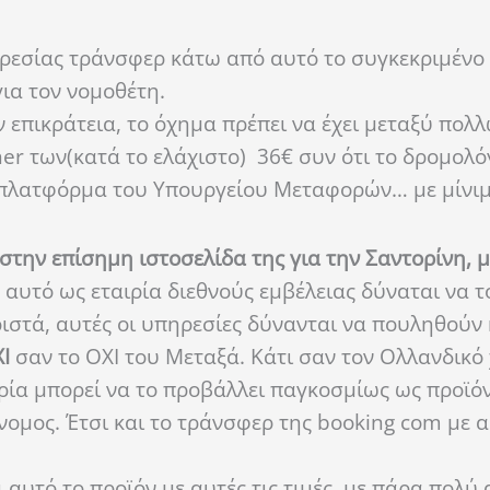
εσίας τράνσφερ κάτω από αυτό το συγκεκριμένο 
ια τον νομοθέτη.
ν επικράτεια, το όχημα πρέπει να έχει μεταξύ πολ
r των(κατά το ελάχιστο) 36€ συν ότι το δρομολόγ
η πλατφόρμα του Υπουργείου Μεταφορών… με μίνι
στην επίσημη ιστοσελίδα της για την Σαντορίνη, 
 αυτό ως εταιρία διεθνούς εμβέλειας δύναται να το
στά, αυτές οι υπηρεσίες δύνανται να πουληθούν ή
Ι
σαν το ΟΧΙ του Μεταξά. Κάτι σαν τον Ολλανδικό 
ιρία μπορεί να το προβάλλει παγκοσμίως ως προϊό
ομος. Έτσι και το τράνσφερ της booking com με α
αυτό το προϊόν με αυτές τις τιμές, με πάρα πολύ 