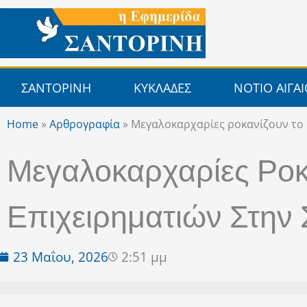
Μετάβαση
στο
περιεχόμενο
ΣΑΝΤΟΡΙΝΗ
ΚΥΚΛΑΔΕΣ
ΝΟΤΙΟ ΑΙΓΑ
Home
»
Αρθρογραφία
»
Μεγαλοκαρχαρίες ροκανίζουν το 
Μεγαλοκαρχαρίες Ροκ
Επιχειρηματιών Στην 
23 Μαΐου, 2026
2:51 μμ