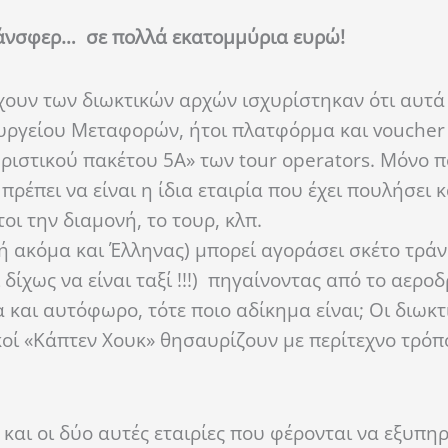
 τράνσφερ… σε πολλά εκατομμύρια ευρώ!
γχουν των διωκτικών αρχών ισχυρίστηκαν ότι αυτά
υργείου Μεταφορών, ήτοι πλατφόρμα και voucher 
ριστικού πακέτου 5Α» των tour operators. Μόνο πο
πρέπει να είναι η ίδια εταιρία που έχει πουλήσει κ
οι την διαμονή, το τουρ, κλπ.
ή ακόμα και Έλληνας) μπορεί αγοράσει σκέτο τρά
 δίχως να είναι ταξί !!!) πηγαίνοντας από το αερο
έα και αυτόφωρο, τότε ποιο αδίκημα είναι; Οι διωκτ
κοί «Κάπτεν Χουκ» θησαυρίζουν με περίτεχνο τρόπ
και οι δύο αυτές εταιρίες που φέρονται να εξυπη