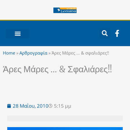
Μετάβαση
στο
περιεχόμενο
F
a
c
ΝΟΤΙΟ ΑΙΓΑΙΟ
e
Home
»
Αρθρογραφία
»
Άρες Μάρες … & σφαλιάρες!!
b
o
Άρες Μάρες … & Σφαλιάρες!!
o
k
-
f
28 Μαΐου, 2010
5:15 μμ