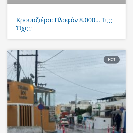
Κρουαζιέρα: Πλαφόν 8.000… Τι;;;
Όχι;;;
HOT