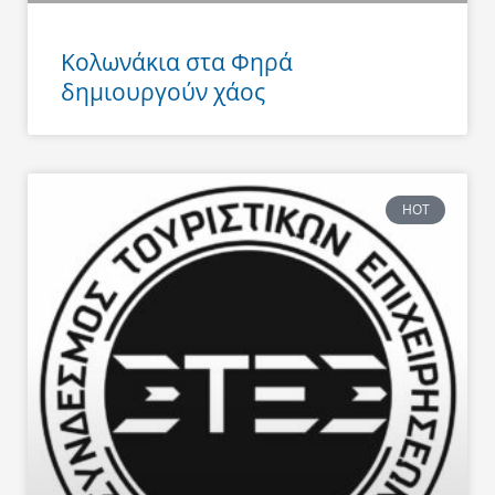
Κολωνάκια στα Φηρά
δημιουργούν χάος
HOT