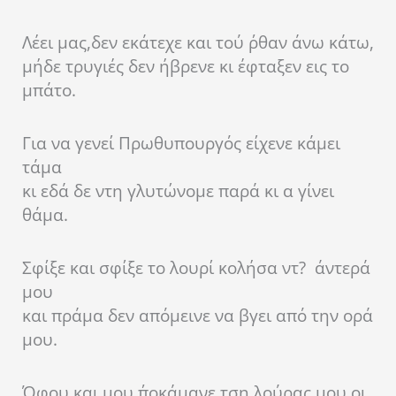
Λέει μας,δεν εκάτεχε και τού ΄ρθαν άνω κάτω,
μήδε τρυγιές δεν ήβρενε κι έφταξεν εις το
μπάτο.
Για να γενεί Πρωθυπουργός είχενε κάμει
τάμα
κι εδά δε ντη γλυτώνομε παρά κι α γίνει
θάμα.
Σφίξε και σφίξε το λουρί κολήσα ντ? άντερά
μου
και πράμα δεν απόμεινε να βγει από την ορά
μου.
Όφου και μου ΄ποκάμανε τση λούρας μου οι