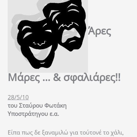
Άρες
Μάρες … & σφαλιάρες!!
28/5/10
του Σταύρου Φωτάκη
Υποστράτηγου ε.α.
Είπα πως δε ξαναμιλώ για τούτονέ το χάλι,