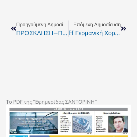
Prev
Next
Προηγούμενη Δημοσίευση
Επόμενη Δημοσίευση
ΠΡΟΣΚΛΗΣΗ–ΠΑΜΕ
H Γερμανική Χορωδία "Cantus M" Στο Σπίτι Πολιτισμού
To PDF της "Εφημερίδας ΣΑΝΤΟΡΙΝΗ"