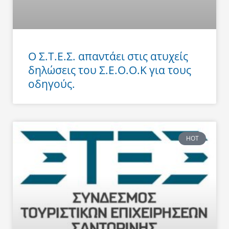
Ο Σ.Τ.Ε.Σ. απαντάει στις ατυχείς
δηλώσεις του Σ.Ε.Ο.Ο.Κ για τους
οδηγούς.
HOT