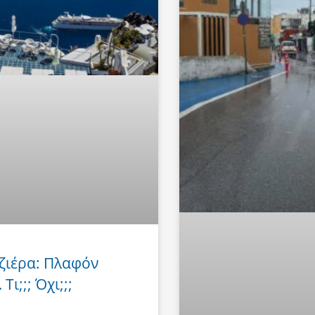
ζιέρα: Πλαφόν
Τι;;; Όχι;;;