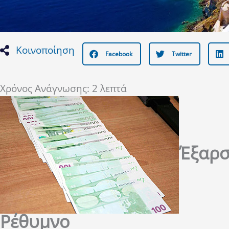
Κοινοποίηση
Facebook
Twitter
Χρόνος Ανάγνωσης:
2
λεπτά
Έξαρσ
Ρέθυμνο