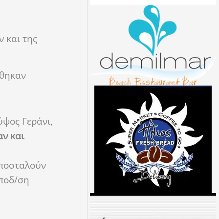
 και της
έθηκαν
ύψος Γεράνι,
ν και
αποσταλούν
Υποδ/ση