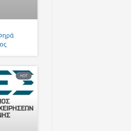
 Φηρά
ος
HOT