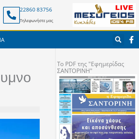
22860 83756
Τηλεφωνήστε μας
F
ΙΑ
a
c
e
To PDF της "Εφημερίδας
b
ΣΑΝΤΟΡΙΝΗ"
o
θυμνο
o
k
-
f