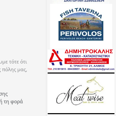
με τότε ότι
 πόλης μας,
σης
τή τη φορά