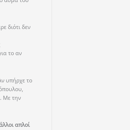
ιο άσμα του
ε διότι δεν
ς
ια το αν
Αν υπήρχε το
δόπουλου,
. Με την
άλλοι απλοί