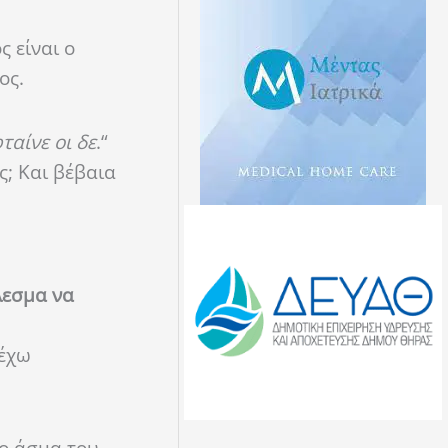
ς είναι ο
ος.
ταίνε οι δε
.
“
ς; Και βέβαια
λεσμα να
 έχω