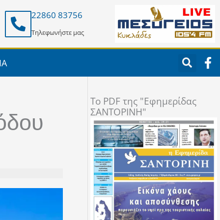
22860 83756
Τηλεφωνήστε μας
F
ΙΑ
a
c
e
To PDF της "Εφημερίδας
b
ΣΑΝΤΟΡΙΝΗ"
o
οόδου
o
k
-
f