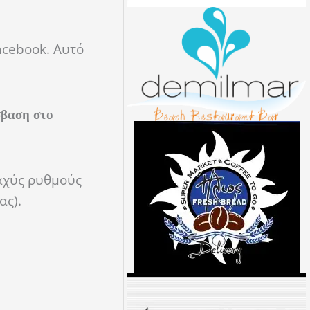
acebook. Αυτό
σβαση στο
ταχύς ρυθμούς
ας).