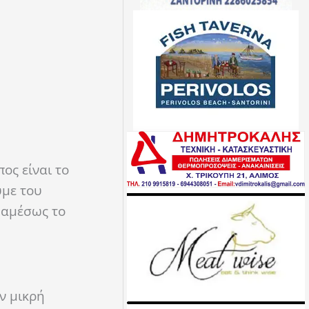
ος είναι το
υμε του
 αμέσως το
ν μικρή