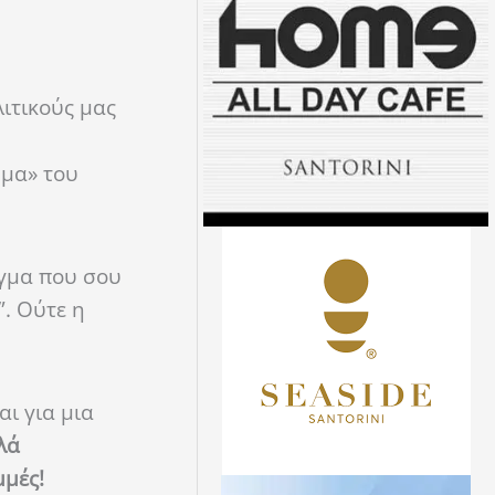
λιτικούς μας
ωμα» του
άγμα που σου
”. Ούτε η
αι για μια
λά
μμές!