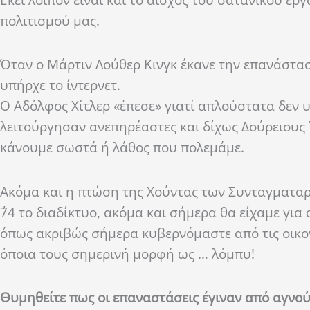
Εκεί λοιπόν είναι και το αίσχος του σατανικού εργ
πολιτισμού μας.
Όταν ο Μάρτιν Λούθερ Κινγκ έκανε την επανάστασ
υπήρχε το ίντερνετ.
Ο Αδόλφος Χίτλερ «έπεσε» γιατί απλούστατα δεν υ
λειτούργησαν ανεπηρέαστες και δίχως Δούρειους 
κάνουμε σωστά ή λάθος που πολεμάμε.
Ακόμα και η πτώση της Χούντας των Συνταγματαρχ
΄74 το διαδίκτυο, ακόμα και σήμερα θα είχαμε γ
όπως ακριβώς σήμερα κυβερνόμαστε από τις οικο
όποια τους σημερινή μορφή ως … λόμπυ!
Θυμηθείτε πως οι επαναστάσεις έγιναν από αγνο