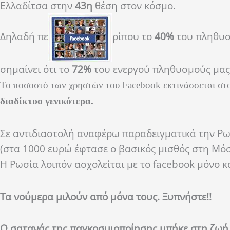
Ελλαδίτσα στην
43η
θέση στον κόσμο.
Δηλαδή πε
ρίπου το
40%
του πληθυσμ
σημαίνει ότι το
72%
του ενεργού πληθυσμούς μας (
Το ποσοστό των χρηστών του Facebook εκτινάσσεται σ
διαδίκτυο γενικότερα.
Σε αντιδιαστολή αναφέρω παραδειγματικά την Ρωσ
(στα 1000 ευρώ έφτασε ο βασικός μισθός στη Μόσχ
Η Ρωσία λοιπόν ασχολείται με το facebook μόνο 
Τα νούμερα μιλούν από μόνα τους. Ξυπνήστε!!
Ο σατανάς της παγκοσμιοποίησης μπήκε στη ζωή