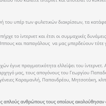
αλείου που καλείτε ίντερνετ και αποτελεί το κύκνε
ή του υπέρ των φυλετικών διακρίσεων, τα κατάφερ
πήρχε το ίντερνετ και έτσι οι συμμαχικές δυνάμει
Ίππους και παπαγάλους να μας μπερδεύουν τότε γ
ών έγινε πραγματικότητα ελλείψει του ίντερνετ. 
ια αρχηγό μας, τους απογόνους του Γεωργίου Παπα
γένειες Καραμανλή, Παπανδρέου, Μητσοτάκη, κλπ
ύς απλούς ανθρώπους τους οποίους ακολούθησαν 