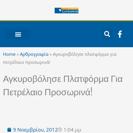
Μετάβαση
στο
περιεχόμενο
F
a
c
ΝΟΤΙΟ ΑΙΓΑΙΟ
e
Home
»
Αρθρογραφία
»
Αγκυροβόλησε πλατφόρμα για
b
πετρέλαιο προσωρινά!
o
o
Αγκυροβόλησε Πλατφόρμα Για
k
-
Πετρέλαιο Προσωρινά!
f
9 Νοεμβρίου, 2012
1:04 μμ