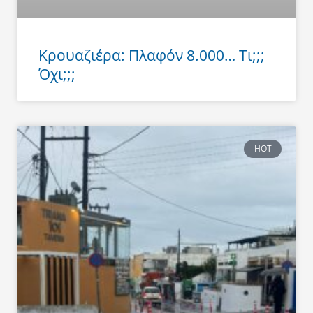
Κρουαζιέρα: Πλαφόν 8.000… Τι;;;
Όχι;;;
HOT