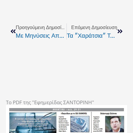
Prev
Next
Προηγούμενη Δημοσίευση
Επόμενη Δημοσίευση
Με Μηνύσεις Απαντά Στις Απειλές Ο Πλοιοκτήτης Του ΕΛΛΗ Τ
Τα "χαράτσια" Του Μνημονίου
To PDF της "Εφημερίδας ΣΑΝΤΟΡΙΝΗ"