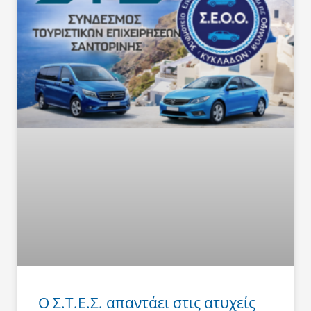
Ο Σ.Τ.Ε.Σ. απαντάει στις ατυχείς