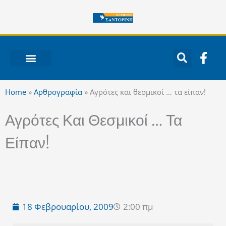
Μετάβαση
στο
περιεχόμενο
F
a
c
ΝΟΤΙΟ ΑΙΓΑΙΟ
e
Home
»
Αρθρογραφία
»
Αγρότες και θεσμικοί … τα είπαν!
b
o
Αγρότες Και Θεσμικοί … Τα
o
k
Είπαν!
-
f
18 Φεβρουαρίου, 2009
2:00 πμ