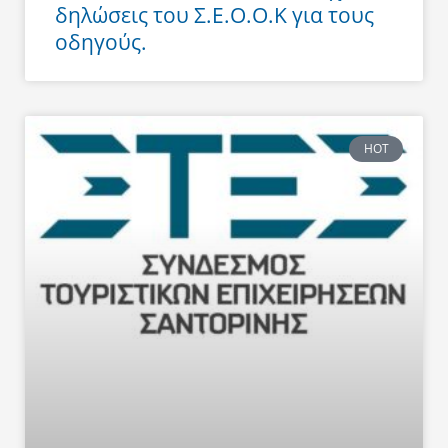
δηλώσεις του Σ.Ε.Ο.Ο.Κ για τους
οδηγούς.
HOT