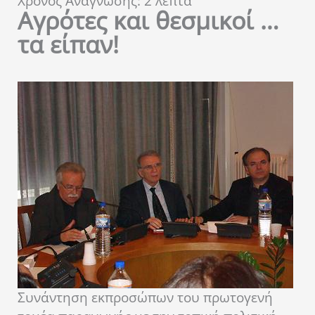
Χρόνος Ανάγνωσης:
2
λεπτά
Αγρότες και θεσμικοί …
τα είπαν!
Συνάντηση εκπροσώπων του πρωτογενή