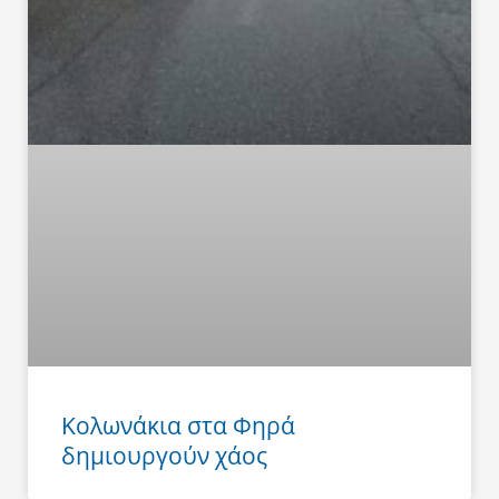
Κολωνάκια στα Φηρά
δημιουργούν χάος