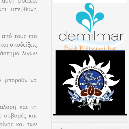
 αυτή μοιάζει
και υπεύθυνη
 από τους πιο
και υποδείξεις
ιάστημα λίγων
ν μπορούν να
βαλάρη και τη
ε σοβαρές και
ρίνης και των