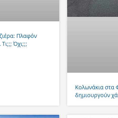
ζιέρα: Πλαφόν
Τι;;; Όχι;;;
Κολωνάκια στα
δημιουργούν χά