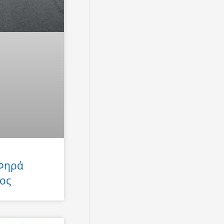
 Φηρά
ος