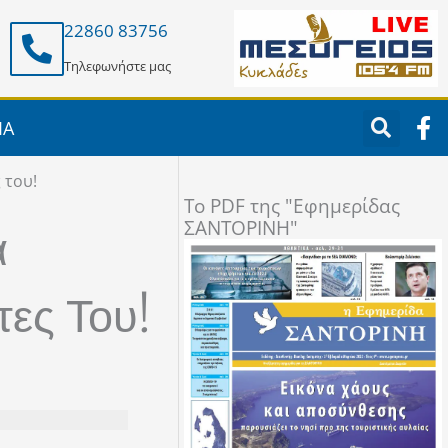
22860 83756
Τηλεφωνήστε μας
F
ΙΑ
a
c
 του!
e
To PDF της "Εφημερίδας
b
ΣΑΝΤΟΡΙΝΗ"
o
ά
o
k
ες Του!
-
f