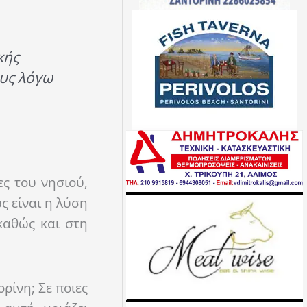
κής
ους λόγω
ες του νησιού,
ς είναι η λύση
καθώς και στη
ρίνη; Σε ποιες