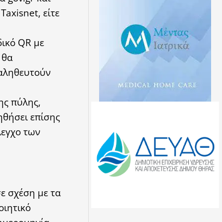
axisnet, είτε
δικό QR με
 θα
παληθευτούν
ης πύλης,
ηθήσει επίσης
λεγχο των
ε σχέση με τα
οιητικό