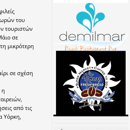
φιλείς
χωρών του
ων τουριστών
Μάιο σε
 τη μικρότερη
ίρι σε σχέση
 η
αιρειών,
σεις από τις
α Υόρκη,