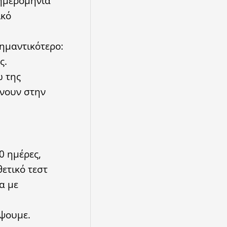
 ημερομηνία
ικό
ημαντικότερο:
ς.
ω της
ένουν στην
0 ημέρες,
θετικό τεστ
α με
έψουμε.