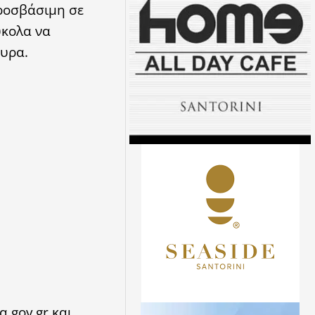
προσβάσιμη σε
ύκολα να
κυρα.
 gov.gr και