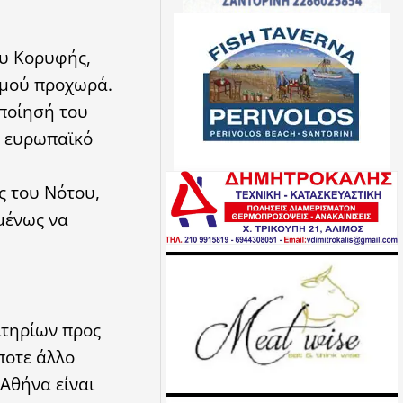
ου Κορυφής,
σμού προχωρά.
ποίησή του
ο ευρωπαϊκό
ς του Νότου,
ομένως να
ιτηρίων προς
ποτε άλλο
Αθήνα είναι