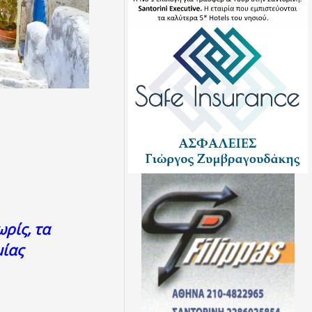
ρίς, τα
μίας