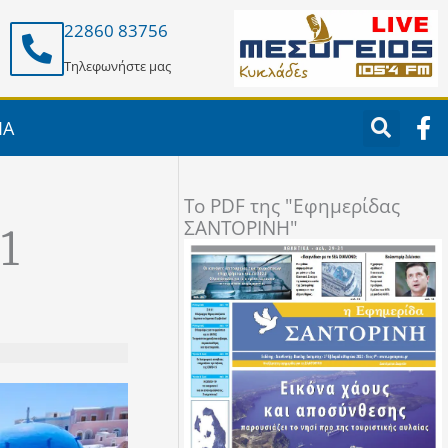
22860 83756
Τηλεφωνήστε μας
F
ΙΑ
a
c
e
To PDF της "Εφημερίδας
b
ΣΑΝΤΟΡΙΝΗ"
o
1
o
k
-
f