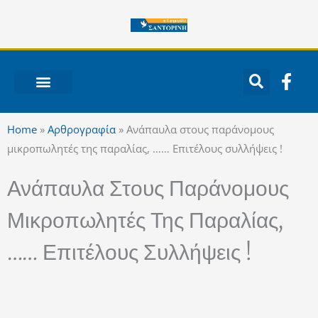
Μετάβαση
στο
περιεχόμενο
F
a
c
ΝΟΤΙΟ ΑΙΓΑΙΟ
e
Home
»
Αρθρογραφία
»
Ανάπαυλα στους παράνομους
b
μικροπωλητές της παραλίας, …… Επιτέλους συλλήψεις !
o
o
Ανάπαυλα Στους Παράνομους
k
-
Μικροπωλητές Της Παραλίας,
f
…… Επιτέλους Συλλήψεις !