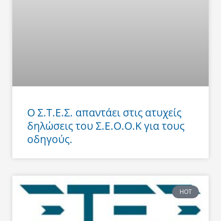
Ο Σ.Τ.Ε.Σ. απαντάει στις ατυχείς
δηλώσεις του Σ.Ε.Ο.Ο.Κ για τους
οδηγούς.
HOT