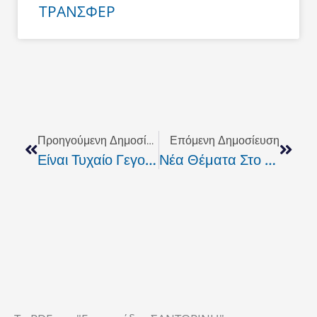
ΤΡΑΝΣΦΕΡ
Prev
Next
Προηγούμενη Δημοσίευση
Επόμενη Δημοσίευση
Είναι Τυχαίο Γεγονός Η Ταυτόχρονη Συγκέντρωση Ακροδεξιών Και Μεταναστών Στο Κέντρο Της Αθήνας; Θα Δείξει..
Νέα Θέματα Στο AGORATV