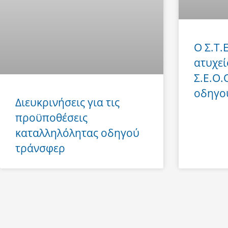
Ο Σ.Τ.
ατυχεί
Σ.Ε.Ο.
οδηγο
Διευκρινήσεις για τις
προϋποθέσεις
καταλληλόλητας οδηγού
τράνσφερ
Prev