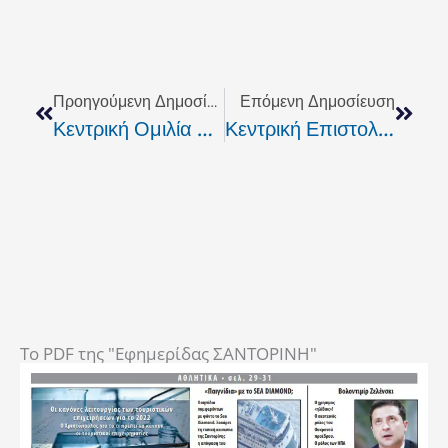
Prev
Next
Προηγούμενη Δημοσίευση
Επόμενη Δημοσίευση
Κεντρική Ομιλία Σταύρου Αρναουτάκη Στο Ρέθυμνο
Κεντρική Επιστολή Πετρακάκη Για Το Αμάρι
To PDF της "Εφημερίδας ΣΑΝΤΟΡΙΝΗ"