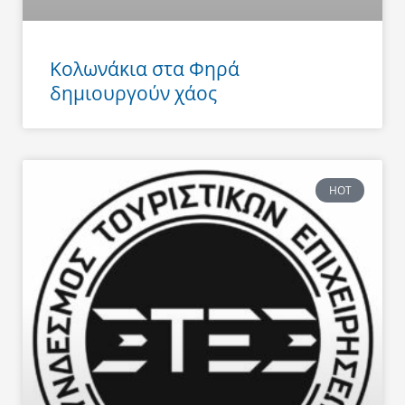
Κολωνάκια στα Φηρά
δημιουργούν χάος
HOT