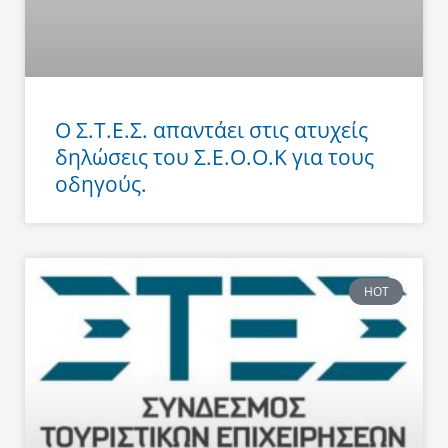
Ο Σ.Τ.Ε.Σ. απαντάει στις ατυχείς
δηλώσεις του Σ.Ε.Ο.Ο.Κ για τους
οδηγούς.
HOT