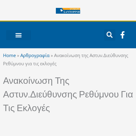
Μετάβαση
στο
περιεχόμενο
F
a
c
ΝΟΤΙΟ ΑΙΓΑΙΟ
e
Home
»
Αρθρογραφία
»
Ανακοίνωση της Αστυν.Διεύθυνσης
b
Ρεθύμνου για τις εκλογές
o
o
Ανακοίνωση Της
k
-
Αστυν.Διεύθυνσης Ρεθύμνου Για
f
Τις Εκλογές