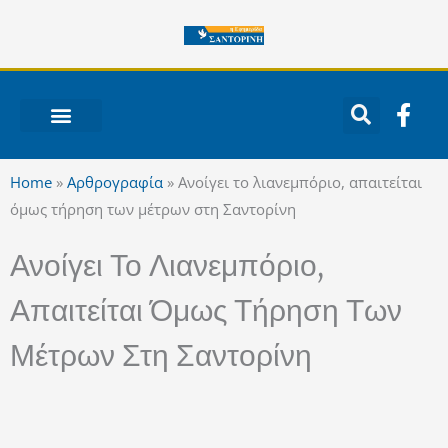
Μετάβαση
στο
περιεχόμενο
F
a
c
ΝΟΤΙΟ ΑΙΓΑΙΟ
e
Home
»
Αρθρογραφία
»
Ανοίγει το λιανεμπόριο, απαιτείται
b
όμως τήρηση των μέτρων στη Σαντορίνη
o
o
Ανοίγει Το Λιανεμπόριο,
k
-
Απαιτείται Όμως Τήρηση Των
f
Μέτρων Στη Σαντορίνη