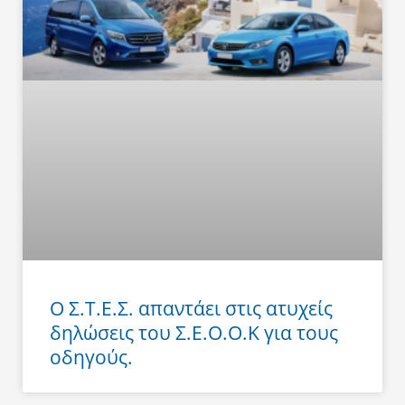
Ο Σ.Τ.Ε.Σ. απαντάει στις ατυχείς
δηλώσεις του Σ.Ε.Ο.Ο.Κ για τους
οδηγούς.