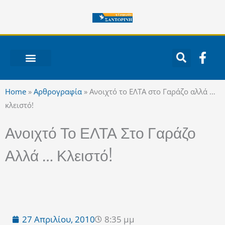
Μετάβαση
στο
περιεχόμενο
F
a
c
ΝΟΤΙΟ ΑΙΓΑΙΟ
e
Home
»
Αρθρογραφία
»
Ανοιχτό το ΕΛΤΑ στο Γαράζο αλλά …
b
κλειστό!
o
o
Ανοιχτό Το ΕΛΤΑ Στο Γαράζο
k
-
Αλλά … Κλειστό!
f
27 Απριλίου, 2010
8:35 μμ