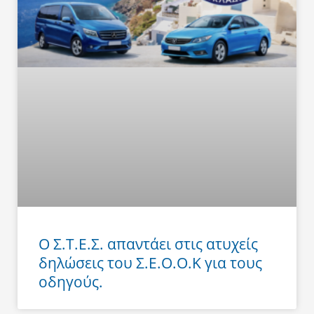
Ο Σ.Τ.Ε.Σ. απαντάει στις ατυχείς
δηλώσεις του Σ.Ε.Ο.Ο.Κ για τους
οδηγούς.