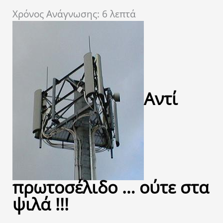
Χρόνος Ανάγνωσης:
6
λεπτά
Αντί
πρωτοσέλιδο … ούτε στα
ψιλά !!!