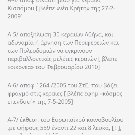
Α-4/ απόφ δικαστηρίου για κεραίες
Κισσάμου [ βλέπε «νέα Κρήτη» της 27-2-
2009]
Α-5/ αποξήλωση 30 κεραιών Αθήνα, και
αδυναμία ή άρνηση των Περιφερειών και
των Πολεοδομιών να εγκρίνουν
περιβαλλοντικές μελέτες κεραιών [ βλέπε
«οικονεα» του Φεβρουαρίου 2010]
Α-6/ αποφ 1264 /2005 του ΣτΕ, που βάζει
φραγμό στις κεραίες [ βλέπε εφημ «κόσμος
επενδυτή» της 7-5-2005]
Α-7/ έκθεση του Ευρωπαϊκού κοινοβουλίου
,με ψήφους 559 έναντι 22 και 8 λευκά, [ ! ],