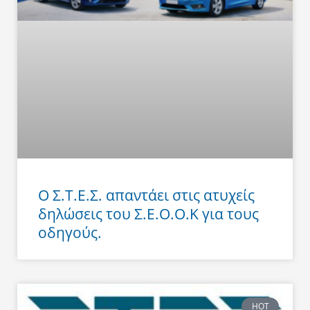
Ο Σ.Τ.Ε.Σ. απαντάει στις ατυχείς
δηλώσεις του Σ.Ε.Ο.Ο.Κ για τους
οδηγούς.
HOT