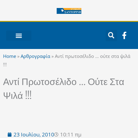
Μετάβαση
στο
περιεχόμενο
F
a
c
ΝΟΤΙΟ ΑΙΓΑΙΟ
e
Home
»
Αρθρογραφία
»
Αντί πρωτοσέλιδο … ούτε στα ψιλά
b
!!!
o
o
Αντί Πρωτοσέλιδο … Ούτε Στα
k
-
Ψιλά !!!
f
23 Ιουλίου, 2010
10:11 πμ