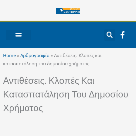
Μετάβαση
στο
περιεχόμενο
F
a
c
ΝΟΤΙΟ ΑΙΓΑΙΟ
e
Home
»
Αρθρογραφία
»
Αντιθέσεις. Κλοπές και
b
κατασπατάληση του δημοσίου χρήματος
o
o
Αντιθέσεις. Κλοπές Και
k
-
Κατασπατάληση Του Δημοσίου
f
Χρήματος