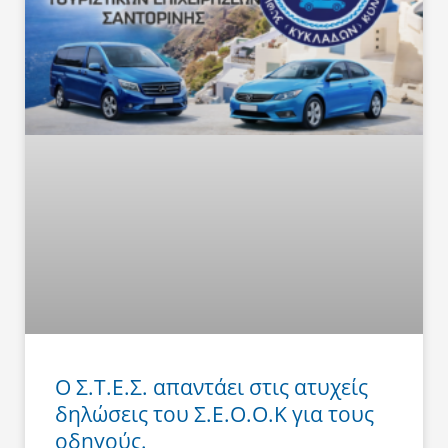
Ο Σ.Τ.Ε.Σ. απαντάει στις ατυχείς
δηλώσεις του Σ.Ε.Ο.Ο.Κ για τους
οδηγούς.