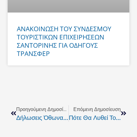
ΑΝΑΚΟΙΝΩΣΗ ΤΟΥ ΣΥΝΔΕΣΜΟΥ
ΤΟΥΡΙΣΤΙΚΩΝ ΕΠΙΧΕΙΡΗΣΕΩΝ
ΣΑΝΤΟΡΙΝΗΣ ΓΙΑ ΟΔΗΓΟΥΣ
ΤΡΑΝΣΦΕΡ
Prev
Next
Προηγούμενη Δημοσίευση
Επόμενη Δημοσίευση
Δήλωσεις Όθωνα & Σ.Κεφαλογιάννη Για Τα Επεισόδια Στα Ανώγεια
Πότε Θα Λυθεί Το Θέμα Με Την Ιατροφαρμακευτική Περίθαλψη Των Ασφαλισμένων Του Ο.Α.Ε.Ε. Ρεθύμνου;