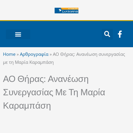
Μετάβαση
στο
περιεχόμενο
F
a
c
ΝΟΤΙΟ ΑΙΓΑΙΟ
e
Home
»
Αρθρογραφία
»
ΑΟ Θήρας: Ανανέωση συνεργασίας
b
με τη Μαρία Καραμπάση
o
o
ΑΟ Θήρας: Ανανέωση
k
-
Συνεργασίας Με Τη Μαρία
f
Καραμπάση