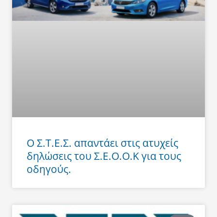
Ο Σ.Τ.Ε.Σ. απαντάει στις ατυχείς
δηλώσεις του Σ.Ε.Ο.Ο.Κ για τους
οδηγούς.