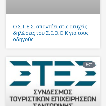
Ο Σ.Τ.Ε.Σ. απαντάει στις ατυχείς
δηλώσεις του Σ.Ε.Ο.Ο.Κ για τους
οδηγούς.
HOT