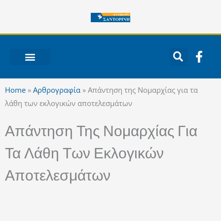
Μετάβαση
στο
περιεχόμενο
F
a
c
ΝΟΤΙΟ ΑΙΓΑΙΟ
e
Home
»
Αρθρογραφία
»
Απάντηση της Νομαρχίας για τα
b
λάθη των εκλογικών αποτελεσμάτων
o
o
Απάντηση Της Νομαρχίας Για
k
-
Τα Λάθη Των Εκλογικών
f
Αποτελεσμάτων