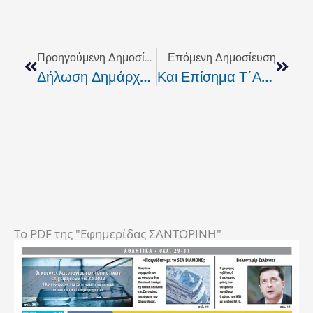
Prev
Next
Προηγούμενη Δημοσίευση
Επόμενη Δημοσίευση
Δήλωση Δημάρχου Συβρίτου Κ. Μιχάλη Πετρακάκη
Και Επίσημα Τ΄Ανώγεια Στο 2ο Γύρο
To PDF της "Εφημερίδας ΣΑΝΤΟΡΙΝΗ"