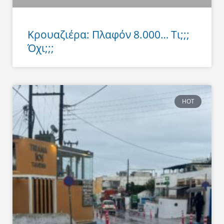
Κρουαζιέρα: Πλαφόν 8.000… Τι;;;
Όχι;;;
HOT