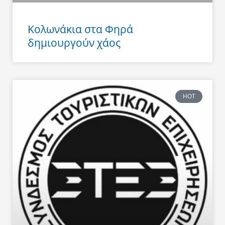
Κολωνάκια στα Φηρά
δημιουργούν χάος
HOT