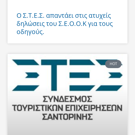
Ο Σ.Τ.Ε.Σ. απαντάει στις ατυχείς
δηλώσεις του Σ.Ε.Ο.Ο.Κ για τους
οδηγούς.
HOT