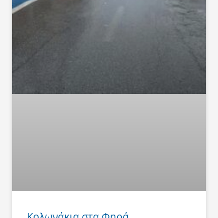
Κολωνάκια στα Φηρά