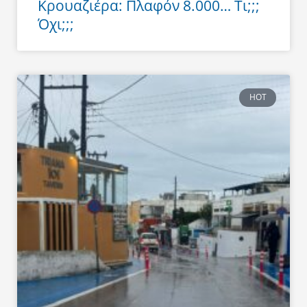
Κρουαζιέρα: Πλαφόν 8.000… Τι;;;
Όχι;;;
HOT