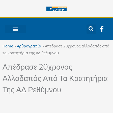
Μετάβαση
στο
περιεχόμενο
F
a
c
ΝΟΤΙΟ ΑΙΓΑΙΟ
e
Home
»
Αρθρογραφία
»
Απέδρασε 20χρονος αλλοδαπός από
b
τα κρατητήρια της ΑΔ Ρεθύμνου
o
o
Απέδρασε 20χρονος
k
-
Αλλοδαπός Από Τα Κρατητήρια
f
Της ΑΔ Ρεθύμνου