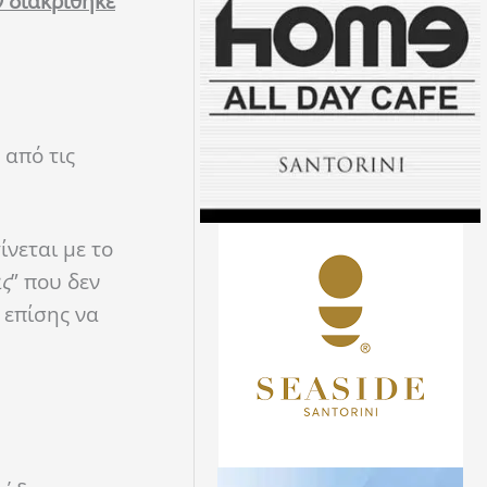
ν διακρίθηκε
 από τις
ίνεται με το
ις
” που δεν
 επίσης να