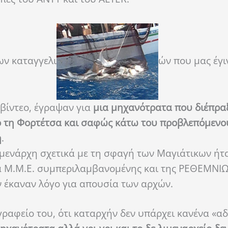
ων καταγγελι
ών που μας έγι
βίντεο, έγραψαν για
μια μηχανότρατα που διέπραξ
ό τη Φορτέτσα και σαφώς κάτω του προβλεπόμενου
η
.
Λιμενάρχη σχετικά με τη σφαγή των Μαγιάτικων ήτ
ρα Μ.Μ.Ε. συμπεριλαμβανομένης και της ΡΕΘΕΜΝΙ
 έκαναν λόγο για απουσία των αρχών.
γραφείο του, ότι καταρχήν δεν υπάρχει κανένα «α