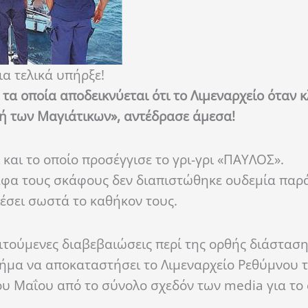
α τελικά υπήρξε!
 τα οποία αποδεικνύεται ότι το Λιμεναρχείο όταν 
γή των Μαγιάτικων», αντέδρασε άμεσα!
και το οποίο προσέγγισε το γρι-γρι «ΠΑΥΛΟΣ».
γραφα τους σκάφους δεν διαπιστώθηκε ουδεμία πα
λέσει σωστά το καθήκον τους.
τούμενες διαβεβαιώσεις περί της ορθής διάσταση
βήμα να αποκαταστήσει το Λιμεναρχείο Ρεθύμνου τ
του Μαΐου από το σύνολο σχεδόν των media για το