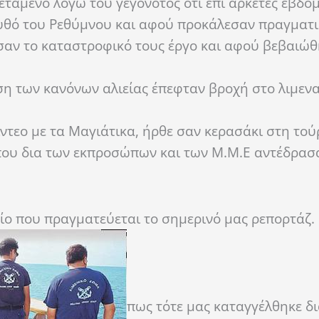
τεταμένο λόγω του γεγονότος ότι επί αρκετές εβδο
 βυθό του Ρεθύμνου και αφού προκάλεσαν πραγματ
ν το καταστροφικό τους έργο και αφού βεβαιώθη
ση των κανόνων αλιείας έπεφταν βροχή στο λιμενα
ίντεο με τα Μαγιάτικα, ήρθε σαν κερασάκι στη τού
όπου δια των εκπροσώπων και των Μ.Μ.Ε αντέδρασ
είο που πραγματεύεται το σημερινό μας ρεπορτάζ.
πως τότε μας καταγγέλθηκε δ