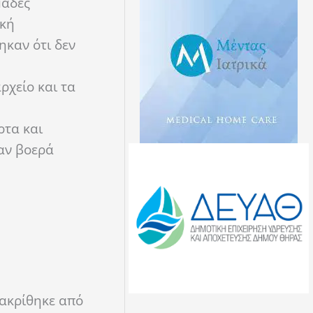
μάδες
ική
καν ότι δεν
ρχείο και τα
ρτα και
αν βοερά
ιακρίθηκε από