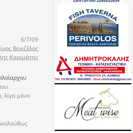
6/7/09
ίνος Βενιζέλος
λης Κασιμάτης
πλοίαρχου
που
, λίγα μόνο
 ακολούθως