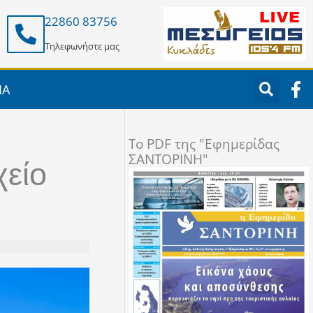
22860 83756
Τηλεφωνήστε μας
F
ΙΑ
a
c
e
To PDF της "Εφημερίδας
b
ΣΑΝΤΟΡΙΝΗ"
o
χείο
o
k
-
f