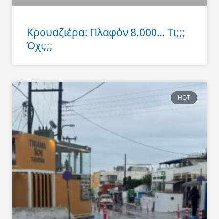
Κρουαζιέρα: Πλαφόν 8.000… Τι;;;
Όχι;;;
HOT