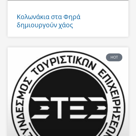
Κολωνάκια στα Φηρά
δημιουργούν χάος
HOT