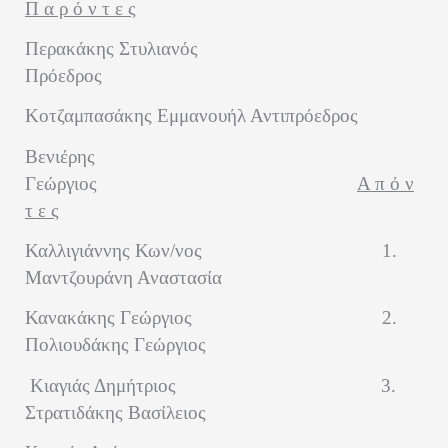
Π α ρ ό ν τ ε ς
Περακάκης Στυλιανός
Πρόεδρος
Κοτζαμπασάκης Εμμανουήλ
Αντιπρόεδρος
Βενιέρης
Γεώργιος
Α π ό ν
τ ε ς
Καλλιγιάννης Κων/νος
1.
Μαντζουράνη Αναστασία
Κανακάκης Γεώργιος
2.
Πολιουδάκης Γεώργιος
Κιαγιάς Δημήτριος
3.
Στρατιδάκης Βασίλειος