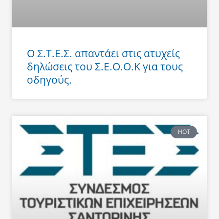
Ο Σ.Τ.Ε.Σ. απαντάει στις ατυχείς
δηλώσεις του Σ.Ε.Ο.Ο.Κ για τους
οδηγούς.
HOT