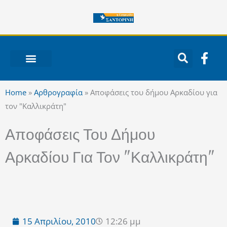
Μετάβαση
στο
περιεχόμενο
F
a
c
ΝΟΤΙΟ ΑΙΓΑΙΟ
e
Home
»
Αρθρογραφία
»
Αποφάσεις του δήμου Αρκαδίου για
b
τον "Καλλικράτη"
o
o
Αποφάσεις Του Δήμου
k
-
Αρκαδίου Για Τον "Καλλικράτη"
f
15 Απριλίου, 2010
12:26 μμ