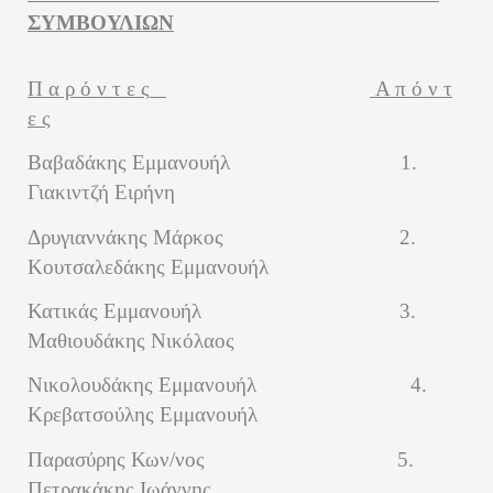
ΣΥΜΒΟΥΛΙΩΝ
Π α ρ ό ν τ ε ς
Α π ό ν τ
ε ς
Βαβαδάκης Εμμανουήλ
1.
Γιακιντζή Ειρήνη
Δρυγιαννάκης Μάρκος
2.
Κουτσαλεδάκης Εμμανουήλ
Κατικάς Εμμανουήλ
3.
Μαθιουδάκης Νικόλαος
Νικολουδάκης Εμμανουήλ
4.
Κρεβατσούλης Εμμανουήλ
Παρασύρης Κων/νος
5.
Πετρακάκης Ιωάννης