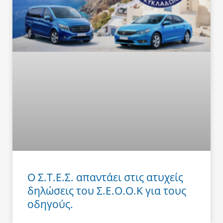
Ο Σ.Τ.Ε.Σ. απαντάει στις ατυχείς
δηλώσεις του Σ.Ε.Ο.Ο.Κ για τους
οδηγούς.