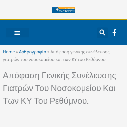
Μετάβαση
στο
περιεχόμενο
F
a
c
ΝΟΤΙΟ ΑΙΓΑΙΟ
e
Home
»
Αρθρογραφία
»
Απόφαση γενικής συνέλευσης
b
γιατρών του νοσοκομείου και των ΚΥ του Ρεθύμνου.
o
o
Απόφαση Γενικής Συνέλευσης
k
-
Γιατρών Του Νοσοκομείου Και
f
Των ΚΥ Του Ρεθύμνου.