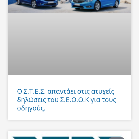
Ο Σ.Τ.Ε.Σ. απαντάει στις ατυχείς
δηλώσεις του Σ.Ε.Ο.Ο.Κ για τους
οδηγούς.