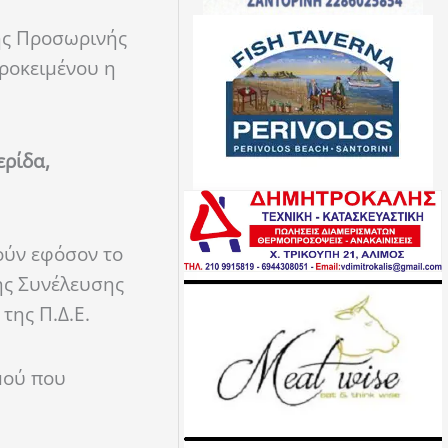
ης Προσωρινής
ροκειμένου η
ερίδα,
ούν εφόσον το
ής Συνέλευσης
της Π.Δ.Ε.
μού που