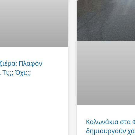
ζιέρα: Πλαφόν
Τι;;; Όχι;;;
Κολωνάκια στα
δημιουργούν χά