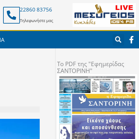
22860 83756
Τηλεφωνήστε μας
F
ΙΑ
a
c
e
To PDF της "Εφημερίδας
b
ΣΑΝΤΟΡΙΝΗ"
o
o
k
-
f