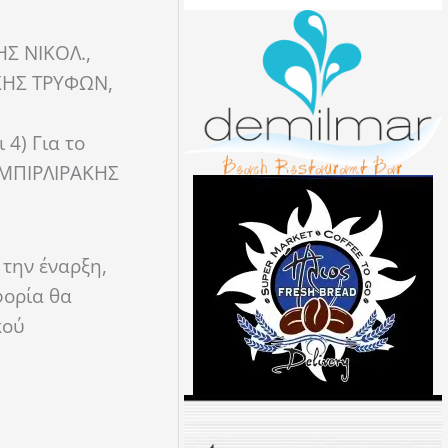
Σ ΝΙΚΟΛ.,
ΚΗΣ ΤΡΥΦΩΝ,
4) Για το
 ΜΠΙΡΛΙΡΑΚΗΣ
 την έναρξη,
φορία θα
κού