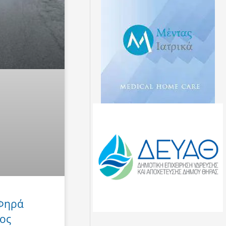
 Φηρά
ος