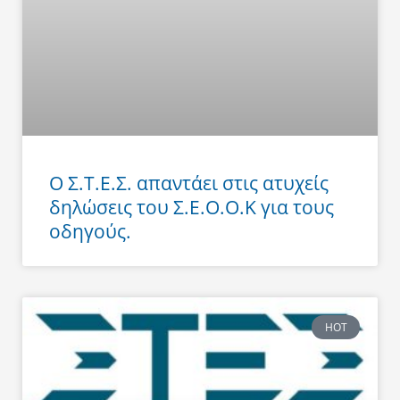
Ο Σ.Τ.Ε.Σ. απαντάει στις ατυχείς
δηλώσεις του Σ.Ε.Ο.Ο.Κ για τους
οδηγούς.
HOT