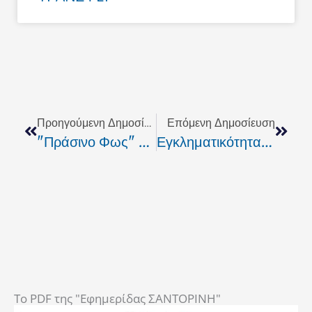
Prev
Next
Προηγούμενη Δημοσίευση
Επόμενη Δημοσίευση
"Πράσινο Φως" Από Το Υπουργείο Εσωτερικών Για Την CRETAN LINES
Εγκληματικότητα Στην Κρητη…τι Απαντά Ο Κ. Χρυσοχοϊδης
To PDF της "Εφημερίδας ΣΑΝΤΟΡΙΝΗ"