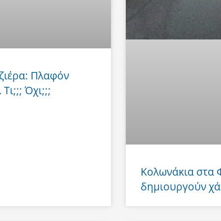
ζιέρα: Πλαφόν
Τι;;; Όχι;;;
Κολωνάκια στα
δημιουργούν χά