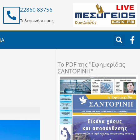
22860 83756
Τηλεφωνήστε μας
F
ΙΑ
a
c
e
To PDF της "Εφημερίδας
b
ΣΑΝΤΟΡΙΝΗ"
o
o
k
-
f