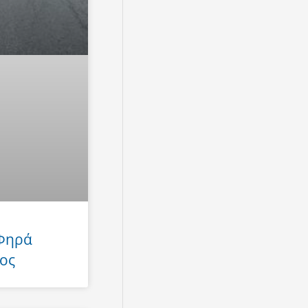
 Φηρά
ος