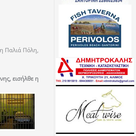
τη Παλιά Πόλη,
νης, εισήλθε η