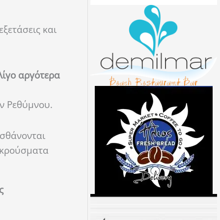
εξετάσεις και
λίγο αργότερα
ν Ρεθύμνου.
ισθάνονται
 κρούσματα
ς