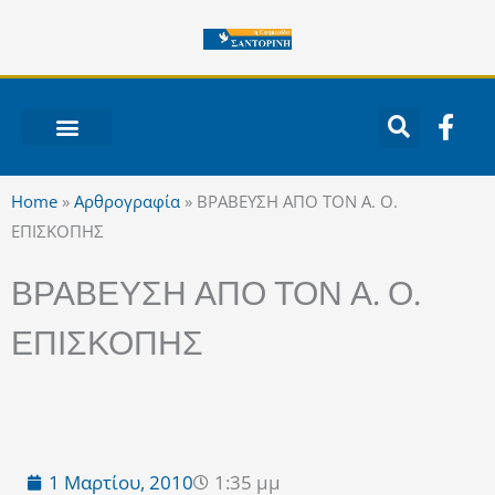
Μετάβαση
στο
περιεχόμενο
F
a
c
ΝΟΤΙΟ ΑΙΓΑΙΟ
e
Home
»
Αρθρογραφία
»
ΒΡΑΒΕΥΣΗ ΑΠΟ ΤΟΝ Α. Ο.
b
ΕΠΙΣΚΟΠΗΣ
o
o
ΒΡΑΒΕΥΣΗ ΑΠΟ ΤΟΝ Α. Ο.
k
-
ΕΠΙΣΚΟΠΗΣ
f
1 Μαρτίου, 2010
1:35 μμ