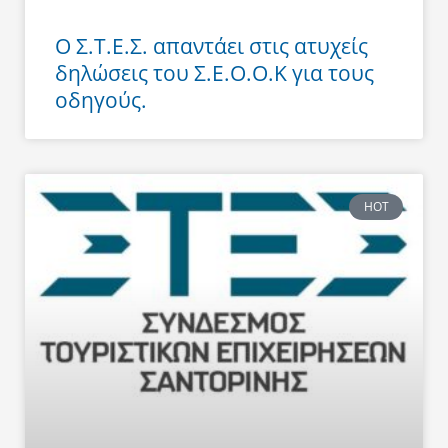
Ο Σ.Τ.Ε.Σ. απαντάει στις ατυχείς
δηλώσεις του Σ.Ε.Ο.Ο.Κ για τους
οδηγούς.
HOT