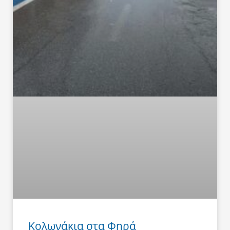
Κολωνάκια στα Φηρά