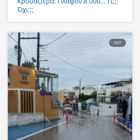
Κρουαζιέρα: Πλαφόν 8.000… Τι;;;
Όχι;;;
HOT