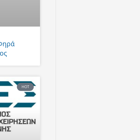
 Φηρά
ος
HOT