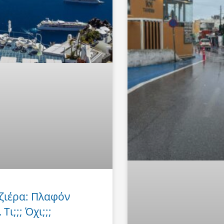
ζιέρα: Πλαφόν
Τι;;; Όχι;;;