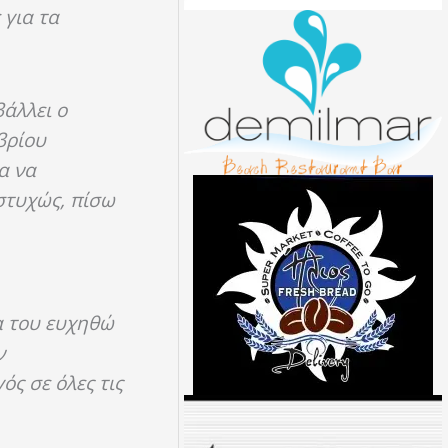
 για τα
βάλλει ο
βρίου
α να
στυχώς, πίσω
α του ευχηθώ
ν
ς σε όλες τις