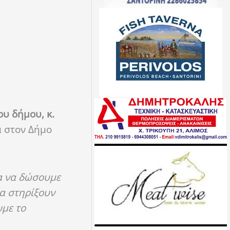
ου δήμου, κ.
α στον Δήμο
ια να δώσουμε
να στηρίξουν
υμε το