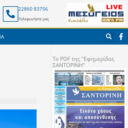
22860 83756
Τηλεφωνήστε μας
F
ΙΑ
a
c
e
To PDF της "Εφημερίδας
b
ΣΑΝΤΟΡΙΝΗ"
o
o
k
-
f