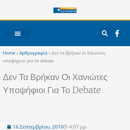
Μετάβαση
στο
περιεχόμενο
F
a
c
ΝΟΤΙΟ ΑΙΓΑΙΟ
e
Home
»
Αρθρογραφία
»
Δεν τα βρήκαν οι Χανιώτες
b
υποψήφιοι για το debate
o
o
Δεν Τα Βρήκαν Οι Χανιώτες
k
-
Υποψήφιοι Για Το Debate
f
16 Σεπτεμβρίου, 2010
4:07 μμ