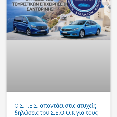
Ο Σ.Τ.Ε.Σ. απαντάει στις ατυχείς
δηλώσεις του Σ.Ε.Ο.Ο.Κ για τους