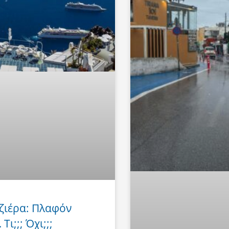
ζιέρα: Πλαφόν
Τι;;; Όχι;;;