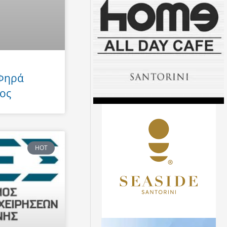
 Φηρά
ος
HOT