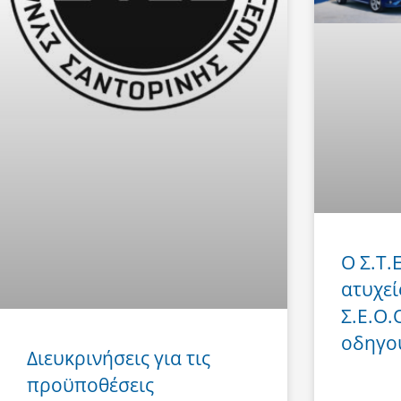
Ο Σ.Τ.
ατυχεί
Σ.Ε.Ο.
οδηγο
Διευκρινήσεις για τις
προϋποθέσεις