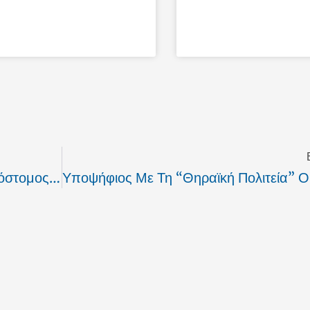
Υποψήφιος Με Το “Σαντορινιό Όραμα” Ο Χρυσόστομος Δεναξάς