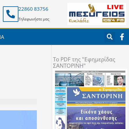
22860 83756
Τηλεφωνήστε μας
F
ΙΑ
a
c
e
To PDF της "Εφημερίδας
b
ΣΑΝΤΟΡΙΝΗ"
o
o
k
-
f