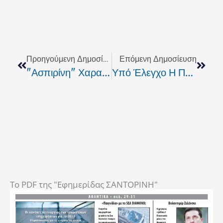
Prev
Next
Προηγούμενη Δημοσίευση
Επόμενη Δημοσίευση
"Ασπιρίνη" Χαρακτήρισε Την Αναστολή Της Απεργίας Της ΠΝΟ Ο Πλακιωτάκης
Υπό Έλεγχο Η Πυρκαγιά Σε Εταιρεία Ανακύκλωσης Οχημάτων Στη ΒΙ.ΠΕ Ηρακλείου
To PDF της "Εφημερίδας ΣΑΝΤΟΡΙΝΗ"