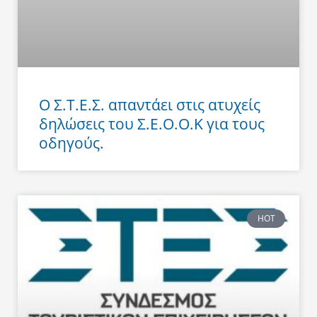
Ο Σ.Τ.Ε.Σ. απαντάει στις ατυχείς
δηλώσεις του Σ.Ε.Ο.Ο.Κ για τους
οδηγούς.
HOT