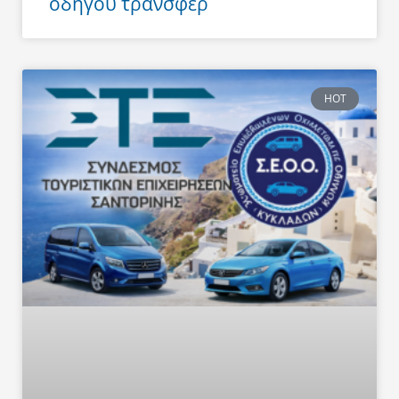
οδηγού τράνσφερ
HOT