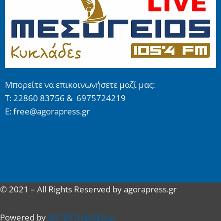
Μπορείτε να επικοινωνήσετε μαζί μας:
Τ: 22860 83756 & 6975724219
E: free@agorapress.gr
© 2021 – All Rights Reserved by agorapress.gr
Powered by
ENTERTHEWEB.gr