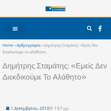
Μετάβαση
στο
περιεχόμενο
F
a
c
ΝΟΤΙΟ ΑΙΓΑΙΟ
e
Home
»
Αρθρογραφία
»
Δημήτρης Σταμάτης: «Εμείς δεν
b
διεκδικούμε το αλάθητο»
o
o
Δημήτρης Σταμάτης: «Εμείς Δεν
k
-
Διεκδικούμε Το Αλάθητο»
f
1 Δεκεμβρίου, 2010
1:57 μμ