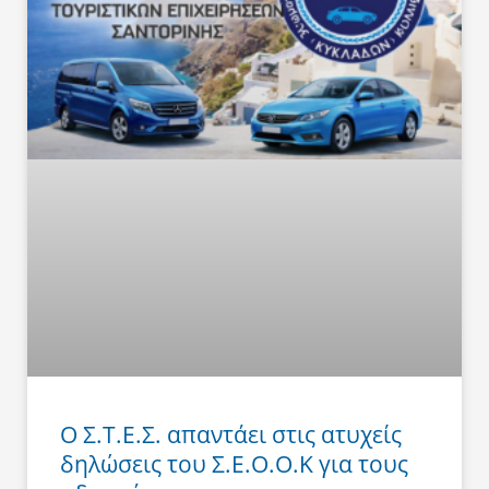
Ο Σ.Τ.Ε.Σ. απαντάει στις ατυχείς
δηλώσεις του Σ.Ε.Ο.Ο.Κ για τους