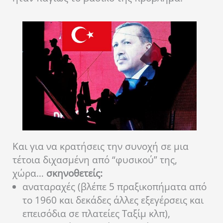
Και για να κρατήσεις την συνοχή σε μια
τέτοια διχασμένη από “φυσικού” της,
χώρα…
σκηνοθετείς
:
αναταραχές (βλέπε 5 πραξικοπήματα από
το 1960 και δεκάδες άλλες εξεγέρσεις και
επεισόδια σε πλατείες Ταξίμ κλπ),