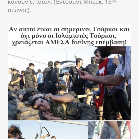
κάνουν τίποτα». (Έντουμντ Μπέρκ. 18
αιώνας).