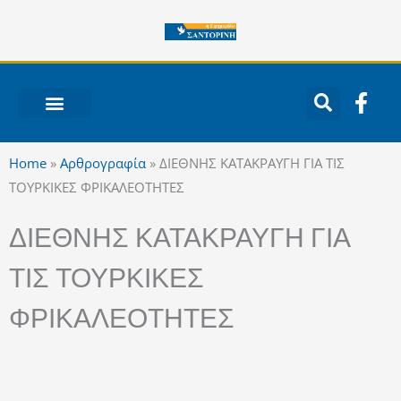
Μετάβαση
στο
περιεχόμενο
F
a
c
ΝΟΤΙΟ ΑΙΓΑΙΟ
e
Home
»
Αρθρογραφία
»
ΔΙΕΘΝΗΣ ΚΑΤΑΚΡΑΥΓΗ ΓΙΑ ΤΙΣ
b
ΤΟΥΡΚΙΚΕΣ ΦΡΙΚΑΛΕΟΤΗΤΕΣ
o
o
ΔΙΕΘΝΗΣ ΚΑΤΑΚΡΑΥΓΗ ΓΙΑ
k
-
ΤΙΣ ΤΟΥΡΚΙΚΕΣ
f
ΦΡΙΚΑΛΕΟΤΗΤΕΣ