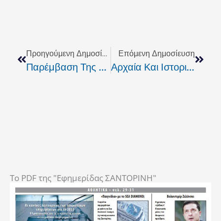
Prev
Next
Προηγούμενη Δημοσίευση
Επόμενη Δημοσίευση
Παρέμβαση Της Κ. Κεφαλογιάννη Για Τον Ο.Α.Ε.Ε.
Αρχαία Και Ιστορικά Ελαιόδενδρα.
To PDF της "Εφημερίδας ΣΑΝΤΟΡΙΝΗ"