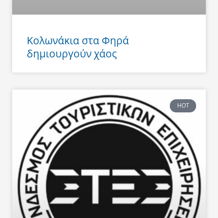
Κολωνάκια στα Φηρά
δημιουργούν χάος
HOT