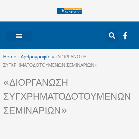
Μετάβαση
στο
περιεχόμενο
F
a
c
ΝΟΤΙΟ ΑΙΓΑΙΟ
e
Home
»
Αρθρογραφία
»
«ΔΙΟΡΓΑΝΩΣΗ
b
ΣΥΓΧΡΗΜΑΤΟΔΟΤΟΥΜΕΝΩΝ ΣΕΜΙΝΑΡΙΩΝ»
o
o
«ΔΙΟΡΓΑΝΩΣΗ
k
-
ΣΥΓΧΡΗΜΑΤΟΔΟΤΟΥΜΕΝΩΝ
f
ΣΕΜΙΝΑΡΙΩΝ»