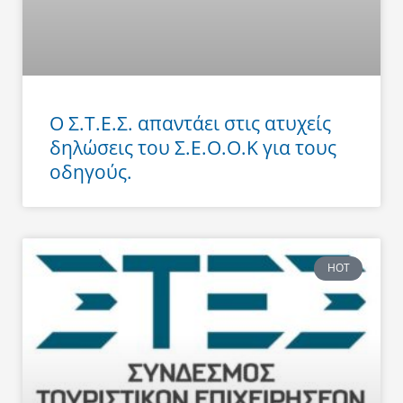
Ο Σ.Τ.Ε.Σ. απαντάει στις ατυχείς
δηλώσεις του Σ.Ε.Ο.Ο.Κ για τους
οδηγούς.
HOT