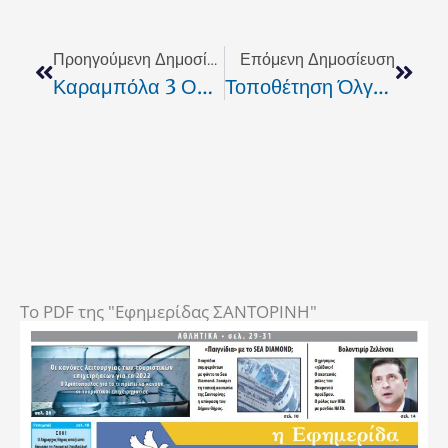
Prev
Next
Προηγούμενη Δημοσίευση
Επόμενη Δημοσίευση
Καραμπόλα 3 Οχημάτων Στην Εθνική Οδό
Τοποθέτηση Όλγας Για Το Κεντρικό Αρχαιολογικό Μουσείο
To PDF της "Εφημερίδας ΣΑΝΤΟΡΙΝΗ"