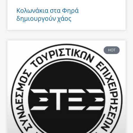
Κολωνάκια στα Φηρά
δημιουργούν χάος
HOT