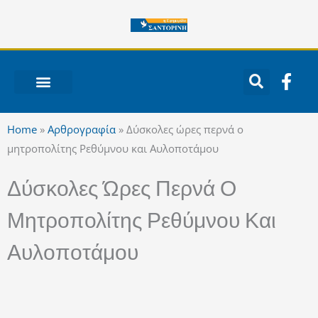
Μετάβαση
στο
περιεχόμενο
F
a
c
ΝΟΤΙΟ ΑΙΓΑΙΟ
e
Home
»
Αρθρογραφία
»
Δύσκολες ώρες περνά ο
b
μητροπολίτης Ρεθύμνου και Αυλοποτάμου
o
o
Δύσκολες Ώρες Περνά Ο
k
-
Μητροπολίτης Ρεθύμνου Και
f
Αυλοποτάμου