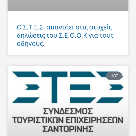
Ο Σ.Τ.Ε.Σ. απαντάει στις ατυχείς
δηλώσεις του Σ.Ε.Ο.Ο.Κ για τους
οδηγούς.
HOT