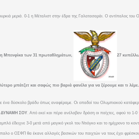
υρκιά μεριά. 0-1 η Μέταλιστ στην έδρα της Γαλατασαράι. Ο αντίπαλος του 
, η Μπενφίκα των 31 πρωταθλημάτων,
27 κυπέλλω
τερο μπάτζετ και σαφώς πιο βαριά φανέλα για να ξέρουμε και τι λέμε.
ε ένα δύσκολο βράδυ όπως αναφέραμε. Οι οπαδοί του Ολυμπιακού κατάφερ
Η ΔΥΝΑΜΗ ΣΟΥ
. Από εκεί και πέρα ανέλαβαν δράση οι παίχτες, αφού το 1-0 τ
μπλό έδειχνε 3-0 μετά από μαγικό γκολ του Ντιόγκο και το ημίχρονο το κον
ντίπαλο ο ΟΣΦΠ θα έκανε αλλαγές βασικών του παιχτών να τους έχει φρέσκου