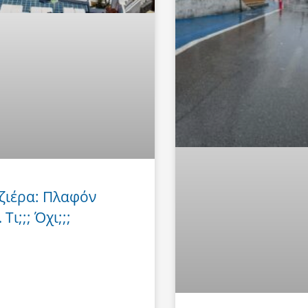
ζιέρα: Πλαφόν
Τι;;; Όχι;;;