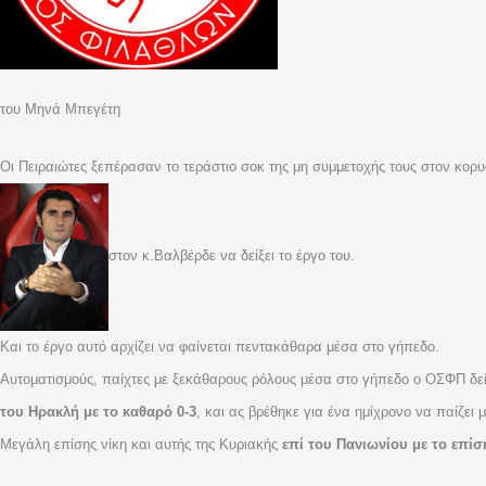
του Μηνά Μπεγέτη
Οι Πειραιώτες ξεπέρασαν το τεράστιο σοκ της μη συμμετοχής τους στον κο
στον κ.Βαλβέρδε να δείξει το έργο του.
Και το έργο αυτό αρχίζει να φαίνεται πεντακάθαρα μέσα στο γήπεδο.
Αυτοματισμούς, παίχτες με ξεκάθαρους ρόλους μέσα στο γήπεδο ο ΟΣΦΠ δεί
του Ηρακλή με το καθαρό 0-3
, και ας βρέθηκε για ένα ημίχρονο να παίζει μ
Μεγάλη επίσης νίκη και αυτής της Κυριακής
επί του Πανιωνίου με το επίσ