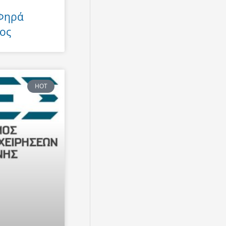
 Φηρά
ος
HOT