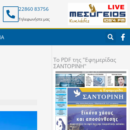
22860 83756
Τηλεφωνήστε μας
F
ΙΑ
a
c
e
To PDF της "Εφημερίδας
b
ΣΑΝΤΟΡΙΝΗ"
o
o
k
-
f