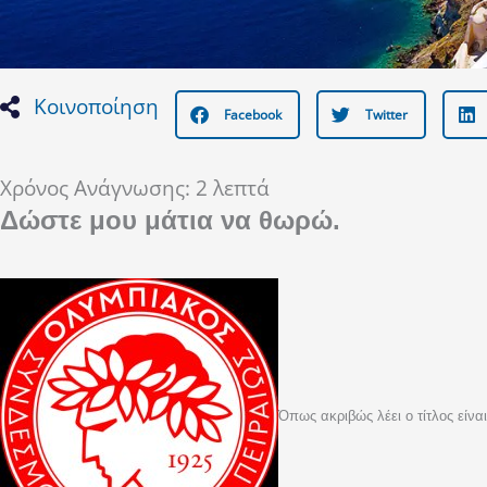
Κοινοποίηση
Facebook
Twitter
Χρόνος Ανάγνωσης:
2
λεπτά
Δώστε μου μάτια να θωρώ.
Όπως ακριβώς λέει ο τίτλος είν