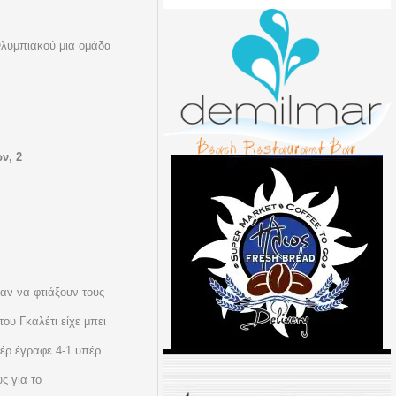
Ολυμπιακού μια ομάδα
ν, 2
αν να φτιάξουν τους
ου Γκαλέτι είχε μπει
τέρ έγραφε 4-1 υπέρ
ς για το