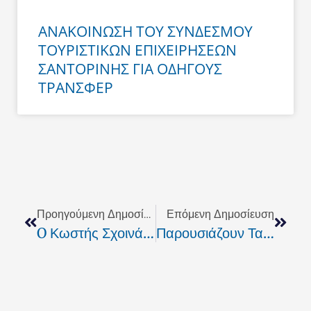
ΑΝΑΚΟΙΝΩΣΗ ΤΟΥ ΣΥΝΔΕΣΜΟΥ
ΤΟΥΡΙΣΤΙΚΩΝ ΕΠΙΧΕΙΡΗΣΕΩΝ
ΣΑΝΤΟΡΙΝΗΣ ΓΙΑ ΟΔΗΓΟΥΣ
ΤΡΑΝΣΦΕΡ
Prev
Next
Προηγούμενη Δημοσίευση
Επόμενη Δημοσίευση
O Κωστής Σχοινάς Προσκεκλημένος Στο Studio Του AgoraTV
Παρουσιάζουν Τα Παιδιά Μεγαλύτερη Ευαισθησία Στη Ζέστη Και Στο Κρύο Απ Οτι Οι Ενήλικες;