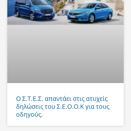
Ο Σ.Τ.Ε.Σ. απαντάει στις ατυχείς
δηλώσεις του Σ.Ε.Ο.Ο.Κ για τους
οδηγούς.