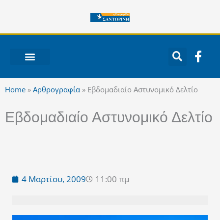
Μετάβαση
στο
περιεχόμενο
F
a
c
ΝΟΤΙΟ ΑΙΓΑΙΟ
e
Home
»
Αρθρογραφία
»
Εβδομαδιαίο Αστυνομικό Δελτίο
b
o
Εβδομαδιαίο Αστυνομικό Δελτίο
o
k
-
f
4 Μαρτίου, 2009
11:00 πμ