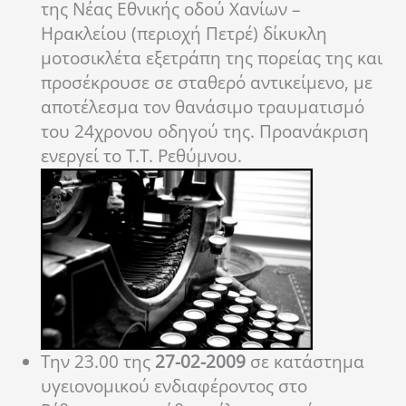
της Νέας Εθνικής οδού Χανίων –
Ηρακλείου (περιοχή Πετρέ) δίκυκλη
μοτοσικλέτα εξετράπη της πορείας της και
προσέκρουσε σε σταθερό αντικείμενο, με
αποτέλεσμα τον θανάσιμο τραυματισμό
του 24χρονου οδηγού της. Προανάκριση
ενεργεί το Τ.Τ. Ρεθύμνου.
Την 23.00 της
27-02-2009
σε κατάστημα
υγειονομικού ενδιαφέροντος στο