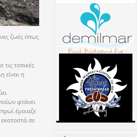
ινες ζωές όπως
 τις τοπικές
η είναι η
ύει
ποίων φτάνει
 πρωί έμοιαζε
5 εκατοστά σε