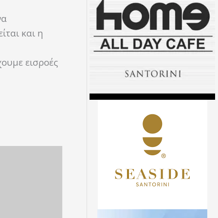
να
ίται και η
χουμε εισροές