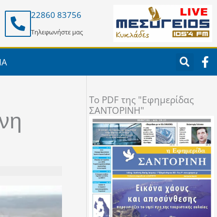
22860 83756
Τηλεφωνήστε μας
F
ΙΑ
a
c
e
To PDF της "Εφημερίδας
b
ΣΑΝΤΟΡΙΝΗ"
o
ίνη
o
k
-
f