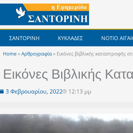
Μετάβαση
στο
περιεχόμενο
ΣΑΝΤΟΡΙΝΗ
ΚΥΚΛΑΔΕΣ
ΝΟΤΙΟ ΑΙΓΑ
Home
»
Αρθρογραφία
»
Εικόνες βιβλικής καταστροφής σ
Εικόνες Βιβλικής Κατ
3 Φεβρουαρίου, 2022
12:13 μμ