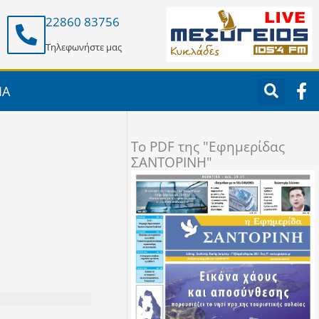
22860 83756
Τηλεφωνήστε μας
F
ΙΑ
a
c
e
To PDF της "Εφημερίδας
b
ΣΑΝΤΟΡΙΝΗ"
o
o
k
-
f