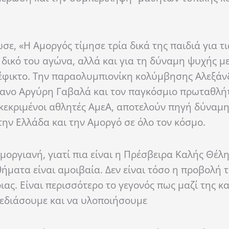
ωσε,
«Η Αμοργός τίμησε
τρία δικά της παιδιά για τι
 δικό του αγώνα
,
αλλά και για τη δύναμη ψυχής
με
φικτο.
Την
π
αρα
ο
λυμπιονίκη
κολύμβησης Αλεξάν
κανο
Αργύρη Γαβαλά
και τον
παγκόσμιο
πρωταθλή
ακεκριμένοι αθλητές
ΑμεΑ
,
αποτελούν πηγή δύναμη
ην Ελλάδα και την Αμοργό σε όλο τον κόσμο.
οργιανή, γιατί πια είναι η Πρέσβειρα Καλής Θέλ
θήματα είναι αμοιβαία. Δεν είναι τόσο η προβολή 
ιας. Είναι περισσότερο το γεγονός πως μαζί
της
κ
εδιάσουμε και να υλοποιήσουμε