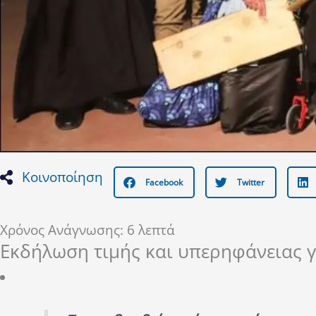
Κοινοποίηση
Facebook
Twitter
iew
Larger
Χρόνος Ανάγνωσης:
6
λεπτά
Εκδήλωση τιμής και υπερηφάνειας 
Image