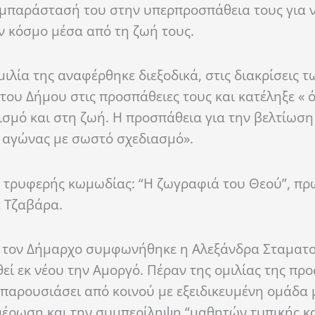
συμπαράστασή του στην υπερπροσπάθεια τους για 
ον κόσμο μέσα από τη ζωή τους.
μιλία της
αναφέρθηκε διεξοδικά, στις διακρίσεις τ
ου Δήμου στις προσπάθειες τους και κατέληξε «
ό
ισμό και στη ζωή. Η προσπάθεια για την βελτίωση
ς αγώνας με σωστό σχεδιασμό
».
ης τρυφερής κωμωδίας: “Η ζωγραφιά του Θεού”, π
α Τζαβάρα.
 τον Δήμαρχο
συμφωνήθηκε η Αλεξάνδρα Σταματο
εί εκ νέου την Αμοργό. Πέραν της ομιλίας της προ
 παρουσιάσει από κοινού με εξειδικευμένη ομάδα 
μέρωση και την συμπερίληψη “μαθητών τυπικής κ