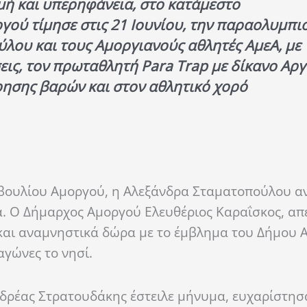
ιμή και υπερηφάνεια, στο κατάμεστο
ργού τίμησε
στις 21 Ιουνίου,
την
παραολυμπιο
ύλου και τους
Αμοργιανούς
αθλητές
ΑμεΑ
,
με
εις, τον πρωταθλητή Para
Trap
με
δίκανο
Αργ
ρησης
βαρών και στον αθλητικό χορό
ουλίου Αμοργού, η Αλεξάνδρα Σταματοπούλου α
. Ο Δήμαρχος Αμοργού Ελευθέριος Καραΐσκος, απέ
και αναμνηστικά δώρα με το έμβλημα του Δήμου 
αγώνες το νησί.
νδρέας Στρ
α
τουδάκης έστειλε μήνυμα, ευχαρίστησ