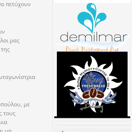
να πετύχουν
ων
λοι μας
 της
ρωταγωνίστρια
πούλου, με
ς τους
μια
αι μη