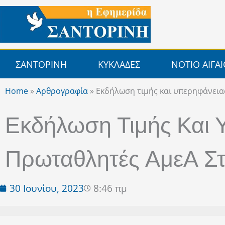
Μετάβαση
στο
περιεχόμενο
ΣΑΝΤΟΡΙΝΗ
ΚΥΚΛΑΔΕΣ
ΝΟΤΙΟ ΑΙΓΑ
Home
»
Αρθρογραφία
»
Εκδήλωση τιμής και υπερηφάνεια
Εκδήλωση Τιμής Και 
Πρωταθλητές ΑμεΑ Σ
30 Ιουνίου, 2023
8:46 πμ