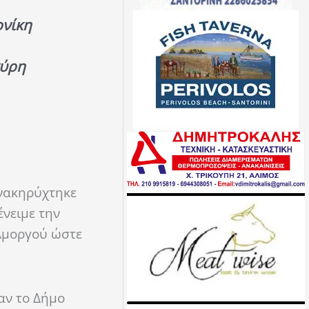
νίκη
ύρη
νακηρύχτηκε
νειμε την
Αμοργού ώστε
α
ν
το Δήμο