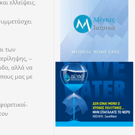
και ελλείψεις.
συμμετάσχει
αι των
περίληψης, –
οδο, αλλά να
ώπους μας με
φορετικοί-
τον