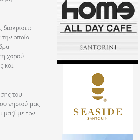
ς διακρίσεις
 την οποία
δρα
τη
χορού
ς και
ησης του
του νησιού μας
αι
μαζί
με τον