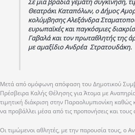
Σε μια βραδιά γεμάτη συγκίνηση, τ
Θεατράκι
Καταπόλων
,
ο Δήμος Αμο
κολύμβησης Αλεξάνδρα Σταματοπο
ευρωπαϊκές και παγκόσμιες διακρίσ
Γαβαλά και τον
πρωτα
θλητής της
ά
με
αμαξίδιο
Ανδρέα Στρατουδάκη
.
Μετά από ομόφωνη απόφαση του Δημοτικού Συμβ
Πρέσβειρα Καλής Θέλησης για Άτομα με Αναπηρία
τιμητική διάκριση στην
Παραολυμπιονίκη
καθώς 
να προβάλλει μέσα από τις προπονήσεις και τους 
Οι τιμώμενοι αθλητές, με την παρουσία τους, ο Α