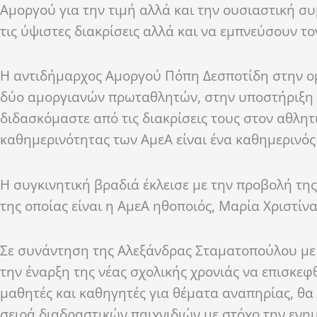
Αμοργού για την τιμή αλλά και την ουσιαστική 
τις ύψιστες διακρίσεις αλλά και να εμπνεύσουν τ
Η αντιδήμαρχος Αμοργού Πόπη Δεσποτίδη στην ο
δύο
αμοργιανών
πρωταθλητών, στην υποστήριξη τ
διδασκόμαστε από τις διακρίσεις τους στον αθλητ
καθημερινότητας των
ΑμεΑ
είναι ένα καθημερ
ινό
Η συγκινητική βραδιά έκλεισε με την προβολή τ
της οποίας είναι η
ΑμεΑ
ηθοποιός, Μαρία Χριστίν
Σε συνάντηση της Αλεξάνδρας Σταματοπούλου με
την έναρξη της νέας σχολικής χρονιάς να επισκεφθ
μαθητές και καθηγητές για θέματα αναπηρίας, θα
σειρά
διαδραστικών
παιχνιδιών με στόχο την ενη