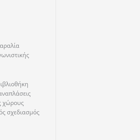
αραλία
γωνιστικής
Βιβλιοθήκη
 αναπλάσεις
ς χώρους
κός
σχεδιασμός