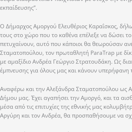
εκπαίδευσης”.
Ο Δήμαρχος Αμοργού Ελευθέριος Καραΐσκος, δήλ
τους στο χώρο που το καθένα επέλεξε να δώσει το
πετυχαίνουν
,
αυτό που κάποιοι θα θεωρούσαν ανέ
Σταματοπούλου
, τ
ον πρωταθλητή
Para
Trap
με
δί
με
αμαξίδιο
Ανδρέα
Γεώργιο
Στρατουδάκη.
Ω
ς δι
έμπνευσης για
όλους μας και κάνουν υπερήφανη τ
Αναφέρω και την Αλεξάνδρα Σταματοπούλου ως Αμ
Δήμου μας. Έ
χει αγαπήσει την Αμοργό, και τα αισ
μέσα από τις επιτυχίες της εθνικής μας κολυμβήτρ
Αργύρη και τον Ανδρέα, θα προσπαθήσουμε να σχ