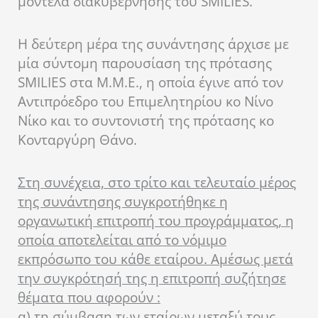
μοντέλα διακυβέρνησης του SMILIES.
Η δεύτερη μέρα της συνάντησης άρχισε με
μία σύντομη παρουσίαση της πρότασης
SMILIES στα Μ.Μ.Ε., η οποία έγινε από τον
Αντιπρόεδρο του Επιμελητηρίου κο Νίνο
Νίκο και το συντονιστή της πρότασης κο
Κονταργύρη Θάνο.
Στη συνέχεια, στο τρίτο και τελευταίο μέρος
της συνάντησης συγκροτήθηκε η
οργανωτική επιτροπή του προγράμματος, η
οποία αποτελείται από το νόμιμο
εκπρόσωπο του κάθε εταίρου. Αμέσως μετά
την συγκρότησή της η επιτροπή συζήτησε
θέματα που αφορούν :
α) τη σύμβαση των εταίρων μεταξύ τους