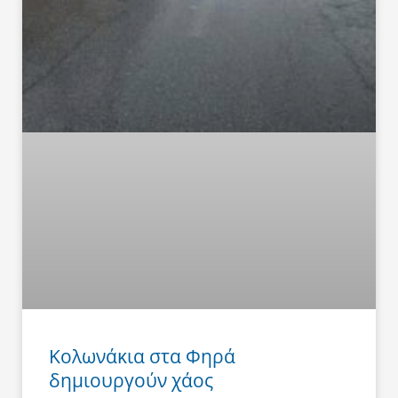
Κολωνάκια στα Φηρά
δημιουργούν χάος