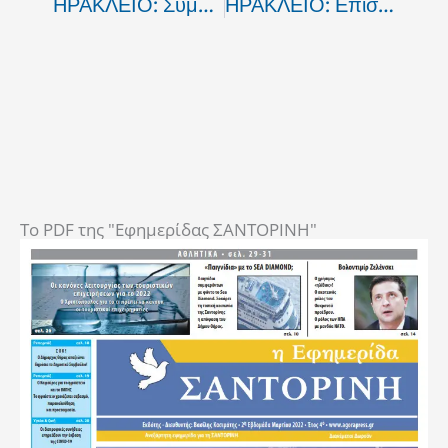
ΗΡΑΚΛΕΙΟ: Σύμβαση Για Τη Βελτίωση Του Δρόμου Γεργέρης – Δάσος Ρούβα – Σκίνακα
ΗΡΑΚΛΕΙΟ: Επιστολή Της Κ.Σχοιναράκη Προς Τον Υπουργό ΠΕ.ΧΩ.ΔΕ. Για Το ΒΟΑΚ
To PDF της "Εφημερίδας ΣΑΝΤΟΡΙΝΗ"