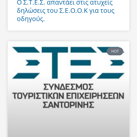
Ο Σ.Τ.Ε.Σ. απαντάει στις ατυχείς
δηλώσεις του Σ.Ε.Ο.Ο.Κ για τους
οδηγούς.
HOT