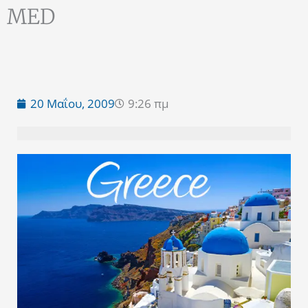
MED
20 Μαΐου, 2009
9:26 πμ