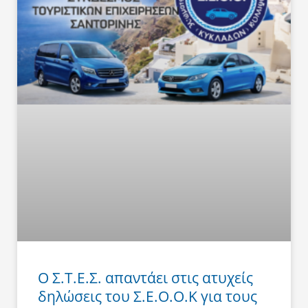
Ο Σ.Τ.Ε.Σ. απαντάει στις ατυχείς
δηλώσεις του Σ.Ε.Ο.Ο.Κ για τους