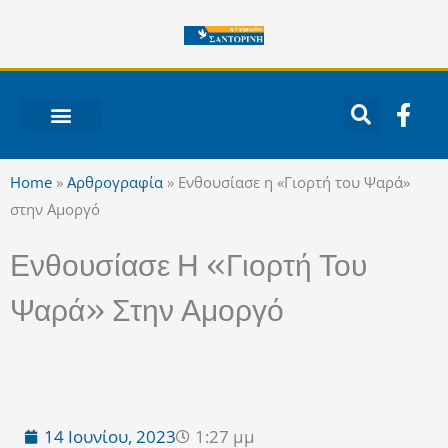
Μετάβαση
στο
περιεχόμενο
F
a
c
ΝΟΤΙΟ ΑΙΓΑΙΟ
e
Home
»
Αρθρογραφία
»
Ενθουσίασε η «Γιορτή του Ψαρά»
b
στην Αμοργό
o
o
Ενθουσίασε Η «Γιορτή Του
k
-
Ψαρά» Στην Αμοργό
f
14 Ιουνίου, 2023
1:27 μμ