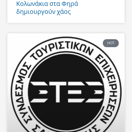
Κολωνάκια στα Φηρά
δημιουργούν χάος
HOT