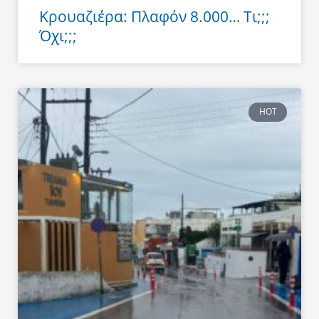
Κρουαζιέρα: Πλαφόν 8.000… Τι;;;
Όχι;;;
HOT