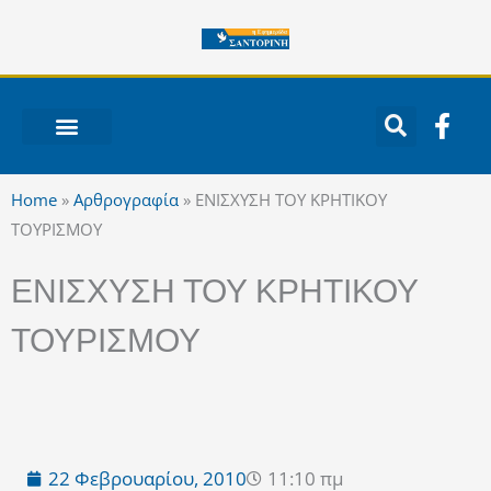
Μετάβαση
στο
περιεχόμενο
F
a
c
ΝΟΤΙΟ ΑΙΓΑΙΟ
e
Home
»
Αρθρογραφία
»
ΕΝΙΣΧΥΣΗ ΤΟΥ ΚΡΗΤΙΚΟΥ
b
ΤΟΥΡΙΣΜΟΥ
o
o
ΕΝΙΣΧΥΣΗ ΤΟΥ ΚΡΗΤΙΚΟΥ
k
-
ΤΟΥΡΙΣΜΟΥ
f
22 Φεβρουαρίου, 2010
11:10 πμ