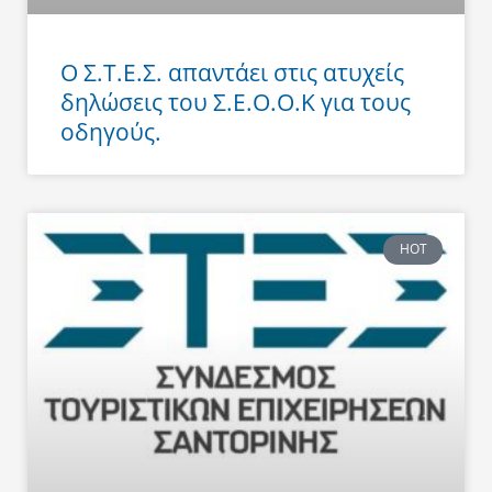
Ο Σ.Τ.Ε.Σ. απαντάει στις ατυχείς
δηλώσεις του Σ.Ε.Ο.Ο.Κ για τους
οδηγούς.
HOT