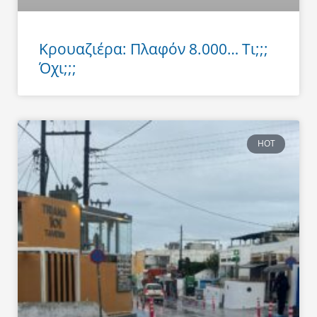
Κρουαζιέρα: Πλαφόν 8.000… Τι;;;
Όχι;;;
HOT