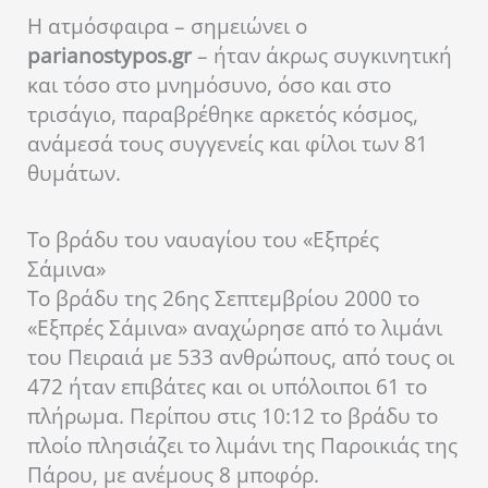
Η ατμόσφαιρα – σημειώνει ο
parianostypos.gr
– ήταν άκρως συγκινητική
και τόσο στο μνημόσυνο, όσο και στο
τρισάγιο, παραβρέθηκε αρκετός κόσμος,
ανάμεσά τους συγγενείς και φίλοι των 81
θυμάτων.
Το βράδυ του ναυαγίου του «Εξπρές
Σάμινα»
Το βράδυ της 26ης Σεπτεμβρίου 2000 το
«Εξπρές Σάμινα» αναχώρησε από το λιμάνι
του Πειραιά με 533 ανθρώπους, από τους οι
472 ήταν επιβάτες και οι υπόλοιποι 61 το
πλήρωμα. Περίπου στις 10:12 το βράδυ το
πλοίο πλησιάζει το λιμάνι της Παροικιάς της
Πάρου, με ανέμους 8 μποφόρ.