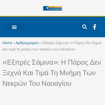
Μετάβαση
στο
περιεχόμενο
F
a
c
ΝΟΤΙΟ ΑΙΓΑΙΟ
e
Home
»
Αρθρογραφία
»
«Εξπρές Σάμινα»: Η Πάρος δεν ξεχνά
b
και τιμά τη μνήμη των νεκρών του ναυαγίου
o
o
«Εξπρές Σάμινα»: Η Πάρος Δεν
k
-
Ξεχνά Και Τιμά Τη Μνήμη Των
f
Νεκρών Του Ναυαγίου