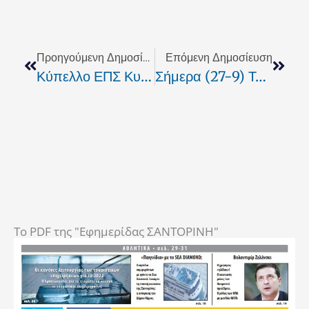
Prev
Next
Προηγούμενη Δημοσίευση
Επόμενη Δημοσίευση
Κύπελλο ΕΠΣ Κυκλάδων: Αρχίζει Η Δράση Για Τις Ομάδες Της Σαντορίνης
Σήμερα (27-9) Τα Εγκαίνια Του Έργου «Εγκατάσταση Μονάδας Αφαλάτωσης Μυκόνου»
To PDF της "Εφημερίδας ΣΑΝΤΟΡΙΝΗ"