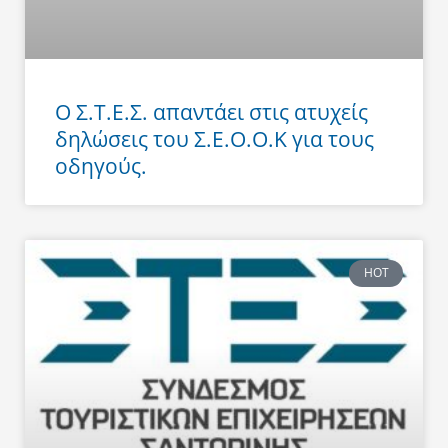
Ο Σ.Τ.Ε.Σ. απαντάει στις ατυχείς
δηλώσεις του Σ.Ε.Ο.Ο.Κ για τους
οδηγούς.
HOT