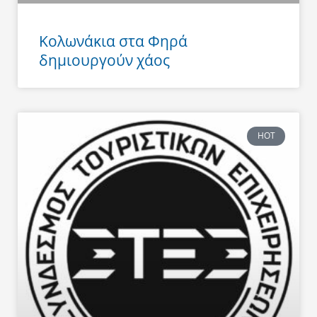
Κολωνάκια στα Φηρά
δημιουργούν χάος
HOT